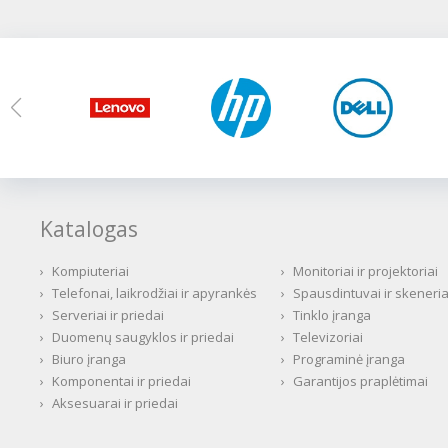
Katalogas
›
Kompiuteriai
›
Monitoriai ir projektoriai
›
Telefonai, laikrodžiai ir apyrankės
›
Spausdintuvai ir skeneria
›
Serveriai ir priedai
›
Tinklo įranga
›
Duomenų saugyklos ir priedai
›
Televizoriai
›
Biuro įranga
›
Programinė įranga
›
Komponentai ir priedai
›
Garantijos praplėtimai
›
Aksesuarai ir priedai