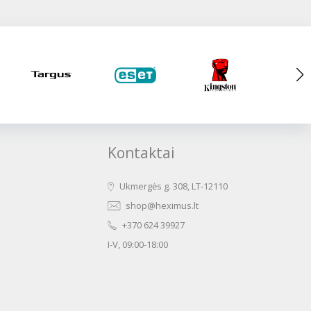
Kontaktai
Ukmergės g. 308, LT-12110
shop@heximus.lt
+370 624 39927
I-V, 09:00-18:00