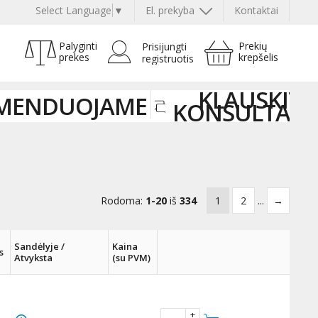
Select Language
▼
El. prekyba
Kontaktai
Palyginti
Prekių
Prisijungti
prekes
krepšelis
registruotis
KLAUSKITE
MENDUOJAME
KONSULTAN
Rodoma:
1-20
iš
334
1
2
...
→
Sandėlyje /
Kaina
s
Atvyksta
(su PVM)
+