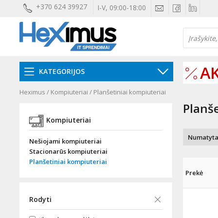
+370 624 39927
I-V, 09:00-18:00
AK
KATEGORIJOS
Heximus
/
Kompiuteriai
/
Planšetiniai kompiuteriai
Planše
Kompiuteriai
Nešiojami kompiuteriai
Stacionarūs kompiuteriai
Planšetiniai kompiuteriai
Prekė
Rodyti