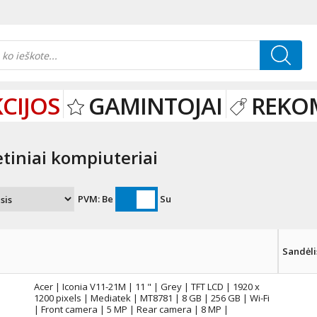
CIJOS
GAMINTOJAI
REKO
tiniai kompiuteriai
PVM:
Be
Su
Sandėli
Acer | Iconia V11-21M | 11 " | Grey | TFT LCD | 1920 x
1200 pixels | Mediatek | MT8781 | 8 GB | 256 GB | Wi-Fi
| Front camera | 5 MP | Rear camera | 8 MP |