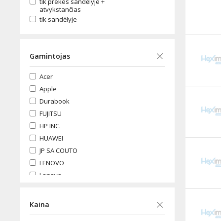
tik prekes sandėlyje +
atvykstančias
tik sandėlyje
Gamintojas
Acer
Apple
Durabook
FUJITSU
HP INC.
HUAWEI
JP SA COUTO
LENOVO
Lenovo-
MICROSOFT
SAMSUNG
Kaina
Xiaomi