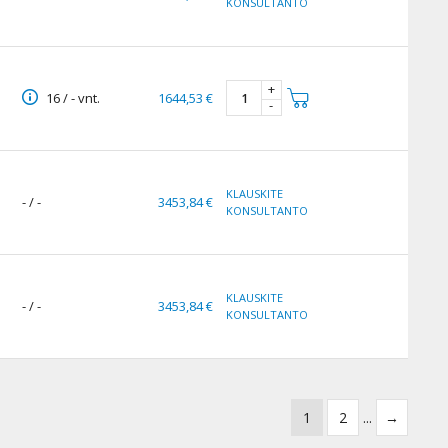
KONSULTANTO
+
16 / - vnt.
1644,53 €
-
KLAUSKITE
- / -
3453,84 €
KONSULTANTO
KLAUSKITE
- / -
3453,84 €
KONSULTANTO
1
2
...
→