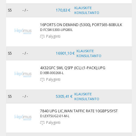
KLAUSKITE
S5
- / -
170,83 €
KONSULTANTO
16PORTS ON DEMAND (5300), PORTS65-80BULK
D:FCSW-5300-UPG80L
Palyginti
KLAUSKITE
S5
- / -
16901,10 €
KONSULTANTO
4X32GFC SWL QSFP (ICL) (1-PACK),UPG
D:XBR-000268-L
Palyginti
KLAUSKITE
S5
- / -
5305,41 €
KONSULTANTO
7840 UPG LIC,WAN TAFFIC RATE 10GBPS/SYST
D:LEXTSUG2-01-M-L
Palyginti