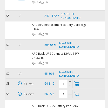
Palyginti
KLAUSKITE
S5
- / -
24714,82 €
KONSULTANTO
APC APC Replacement Battery Cartridge
RBC27
Palyginti
KLAUSKITE
S2
- / -
804,05 €
KONSULTANTO
APC Back-UPS Connect 12Vdc 36W
CP12036LI
Palyginti
KLAUSKITE
S2
- / -
65,80 €
KONSULTANTO
+
S1
64,81 €
7 / - vnt.
-
+
S5
66,95 €
5 / - vnt.
-
APC Back-UPS RS Battery Pack 24V