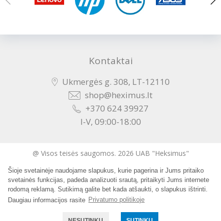
Kontaktai
Ukmergės g. 308, LT-12110
shop@heximus.lt
+370 624 39927
I-V, 09:00-18:00
@ Visos teisės saugomos. 2026 UAB "Heksimus"
Šioje svetainėje naudojame slapukus, kurie pagerina ir Jums pritaiko
Sukurta:
svetainės funkcijas, padeda analizuoti srautą, pritaikyti Jums internete
rodomą reklamą. Sutikimą galite bet kada atšaukti, o slapukus ištrinti.
Daugiau informacijos rasite
Privatumo politikoje
NESUTINKU
SUTINKU