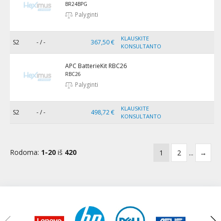
BR24BPG
Palyginti
KLAUSKITE
S2
- / -
367,50 €
KONSULTANTO
APC BatterieKit RBC26
RBC26
Palyginti
KLAUSKITE
S2
- / -
498,72 €
KONSULTANTO
Rodoma:
1-20
iš
420
1
2
...
→