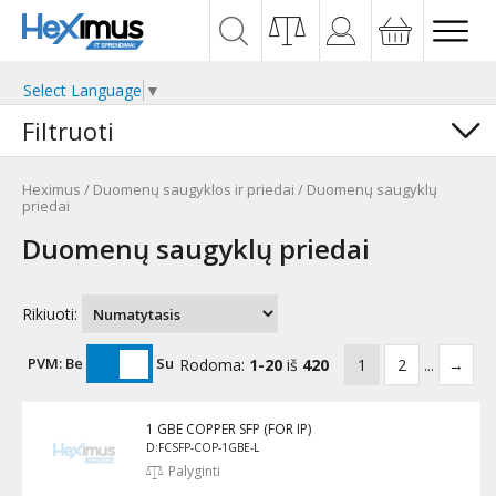
Select Language
▼
Filtruoti
Heximus
/
Duomenų saugyklos ir priedai
/
Duomenų saugyklų
priedai
Duomenų saugyklų priedai
Rikiuoti:
PVM:
Be
Su
Rodoma:
1-20
iš
420
1
2
...
→
1 GBE COPPER SFP (FOR IP)
D:FCSFP-COP-1GBE-L
Palyginti