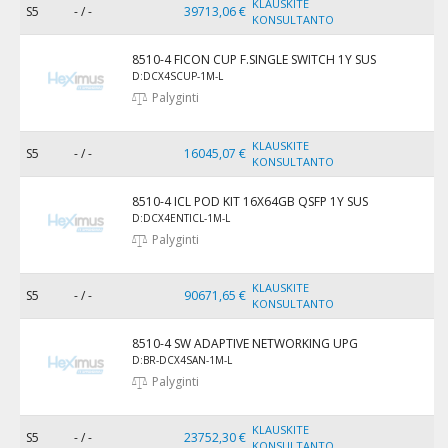
KLAUSKITE
S5
- / -
39713,06 €
KONSULTANTO
8510-4 FICON CUP F.SINGLE SWITCH 1Y SUS
D:DCX4SCUP-1M-L
Palyginti
KLAUSKITE
S5
- / -
16045,07 €
KONSULTANTO
8510-4 ICL POD KIT 16X64GB QSFP 1Y SUS
D:DCX4ENTICL-1M-L
Palyginti
KLAUSKITE
S5
- / -
90671,65 €
KONSULTANTO
8510-4 SW ADAPTIVE NETWORKING UPG
D:BR-DCX4SAN-1M-L
Palyginti
KLAUSKITE
S5
- / -
23752,30 €
KONSULTANTO