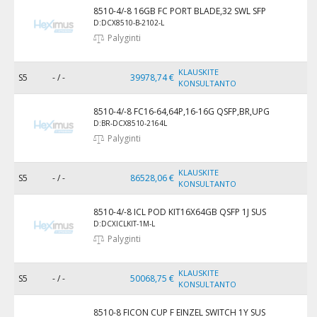
8510-4/-8 16GB FC PORT BLADE,32 SWL SFP
D:DCX8510-B-2102-L
Palyginti
KLAUSKITE
S5
- / -
39978,74 €
KONSULTANTO
8510-4/-8 FC16-64,64P,16-16G QSFP,BR,UPG
D:BR-DCX8510-2164L
Palyginti
KLAUSKITE
S5
- / -
86528,06 €
KONSULTANTO
8510-4/-8 ICL POD KIT16X64GB QSFP 1J SUS
D:DCXICLKIT-1M-L
Palyginti
KLAUSKITE
S5
- / -
50068,75 €
KONSULTANTO
8510-8 FICON CUP F EINZEL SWITCH 1Y SUS