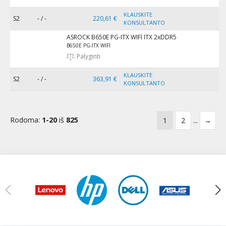
KLAUSKITE
S2
- / -
220,61 €
KONSULTANTO
ASROCK B650E PG-ITX WIFI ITX 2xDDR5
B650E PG-ITX WIFI
Palyginti
KLAUSKITE
S2
- / -
363,91 €
KONSULTANTO
Rodoma:
1-20
iš
825
1
2
...
→