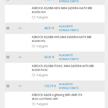
KONSULTANTO
ASROCK A520M-HDV AM4 2xDDR4 mATX MB
A520M-HDV
Palyginti
KLAUSKITE
S2
- / -
66,57 €
KONSULTANTO
ASROCK A520M-HVS AM4 2xDDR4 mATX MB
A520M-HVS
Palyginti
KLAUSKITE
S2
- / -
63,61 €
KONSULTANTO
ASROCK A520M-ITX/AC AM4 2xDDR4 mITX MB
A520M-ITX/AC
Palyginti
KLAUSKITE
S2
- / -
125,75 €
KONSULTANTO
ASROCK A620I Lightning WiFi AM5 ITX
A620I LIGHTNING WIFI
Palyginti