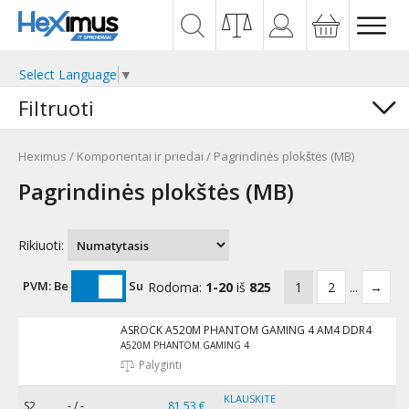
Select Language
▼
Filtruoti
Heximus
/
Komponentai ir priedai
/
Pagrindinės plokštės (MB)
Pagrindinės plokštės (MB)
Rikiuoti:
PVM:
Be
Su
Rodoma:
1-20
iš
825
1
2
...
→
ASROCK A520M PHANTOM GAMING 4 AM4 DDR4
A520M PHANTOM GAMING 4
Palyginti
KLAUSKITE
S2
- / -
81,53 €