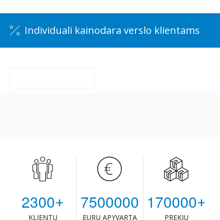
Individuali kainodara verslo klientams
Registruokitės ir gaukite Jums skirtą kainų lygį
REGISTRUOKIS
2
3
0
0
7
5
0
0
0
0
0
1
7
0
0
0
0
+
+
KLIENTŲ
EURŲ APYVARTA
PREKIŲ