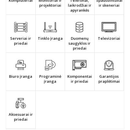
Kompiuteriai
Monitoriai ir
Telefonai,
Spausdintuvai
projektoriai
laikrodžiai ir
ir skeneriai
apyrankės
Serveriai ir
Tinklo įranga
Duomenų
Televizoriai
priedai
saugyklos ir
priedai
Biuro įranga
Programinė
Komponentai
Garantijos
įranga
ir priedai
praplėtimai
Aksesuarai ir
priedai