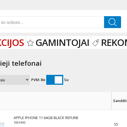
CIJOS
GAMINTOJAI
REKO
eji telefonai
PVM:
Be
Su
Sandėli
APPLE IPHONE 11 64GB BLACK REFURB
1063443
S5