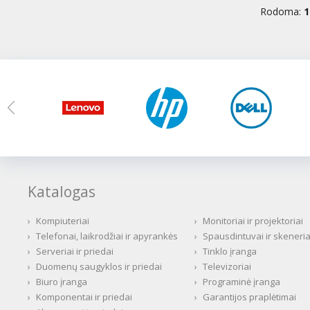
Rodoma:
1
Katalogas
›
Kompiuteriai
›
Monitoriai ir projektoriai
›
Telefonai, laikrodžiai ir apyrankės
›
Spausdintuvai ir skeneria
›
Serveriai ir priedai
›
Tinklo įranga
›
Duomenų saugyklos ir priedai
›
Televizoriai
›
Biuro įranga
›
Programinė įranga
›
Komponentai ir priedai
›
Garantijos praplėtimai