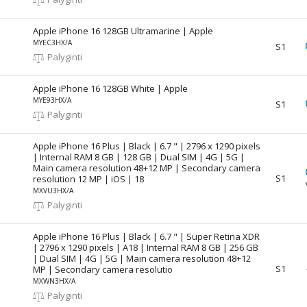
Apple iPhone 16 128GB Ultramarine | Apple
MYEC3HX/A
S1
Palyginti
Apple iPhone 16 128GB White | Apple
MYE93HX/A
S1
Palyginti
Apple iPhone 16 Plus | Black | 6.7 " | 2796 x 1290 pixels
| Internal RAM 8 GB | 128 GB | Dual SIM | 4G | 5G |
Main camera resolution 48+12 MP | Secondary camera
S1
resolution 12 MP | iOS | 18
MXVU3HX/A
Palyginti
Apple iPhone 16 Plus | Black | 6.7 " | Super Retina XDR
| 2796 x 1290 pixels | A18 | Internal RAM 8 GB | 256 GB
| Dual SIM | 4G | 5G | Main camera resolution 48+12
S1
MP | Secondary camera resolutio
MXWN3HX/A
Palyginti