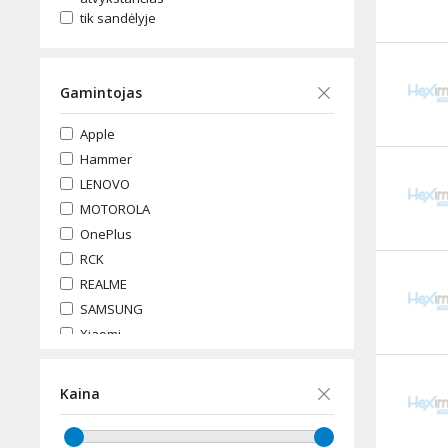
tik sandėlyje
Gamintojas
Apple
Hammer
LENOVO
MOTOROLA
OnePlus
RCK
REALME
SAMSUNG
Xiaomi
Kaina