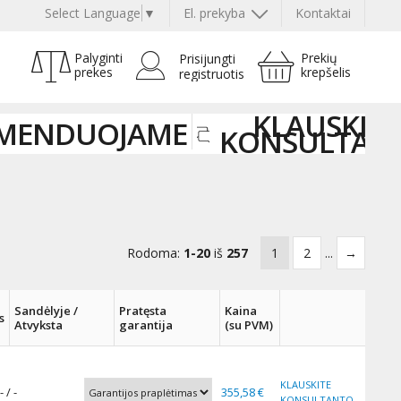
Select Language
▼
El. prekyba
Kontaktai
Palyginti
Prekių
Prisijungti
prekes
krepšelis
registruotis
KLAUSKITE
MENDUOJAME
KONSULTAN
Rodoma:
1-20
iš
257
1
2
...
→
Sandėlyje /
Pratęsta
Kaina
s
Atvyksta
garantija
(su PVM)
KLAUSKITE
- / -
355,58 €
KONSULTANTO