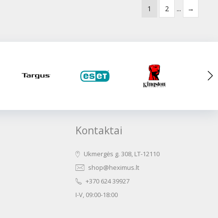
1
2
...
→
Kontaktai
Ukmergės g. 308, LT-12110
shop@heximus.lt
+370 624 39927
I-V, 09:00-18:00