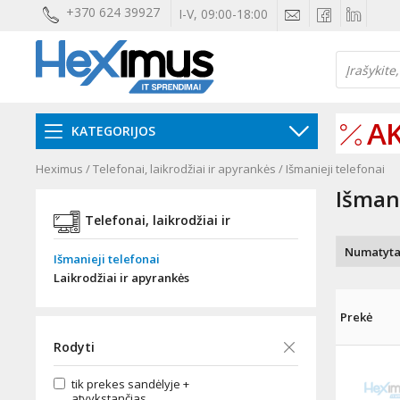
+370 624 39927
I-V, 09:00-18:00
AK
KATEGORIJOS
Heximus
/
Telefonai, laikrodžiai ir apyrankės
/
Išmanieji telefonai
Išmani
Telefonai, laikrodžiai ir
apyrankės
Išmanieji telefonai
Laikrodžiai ir apyrankės
Prekė
Rodyti
tik prekes sandėlyje +
atvykstančias