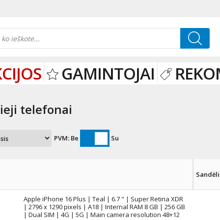
CIJOS
GAMINTOJAI
REKO
eji telefonai
PVM:
Be
Su
Sandėli
Apple iPhone 16 Plus | Teal | 6.7 " | Super Retina XDR
| 2796 x 1290 pixels | A18 | Internal RAM 8 GB | 256 GB
| Dual SIM | 4G | 5G | Main camera resolution 48+12