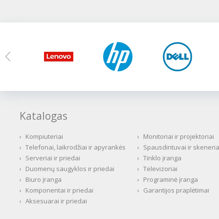
Katalogas
›
Kompiuteriai
›
Monitoriai ir projektoriai
›
Telefonai, laikrodžiai ir apyrankės
›
Spausdintuvai ir skeneria
›
Serveriai ir priedai
›
Tinklo įranga
›
Duomenų saugyklos ir priedai
›
Televizoriai
›
Biuro įranga
›
Programinė įranga
›
Komponentai ir priedai
›
Garantijos praplėtimai
›
Aksesuarai ir priedai