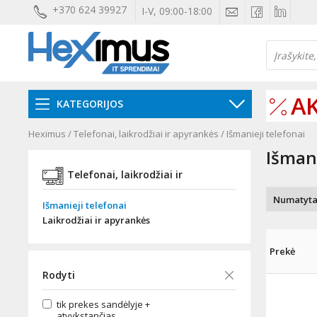
+370 624 39927
I-V, 09:00-18:00
AK
KATEGORIJOS
Heximus
/
Telefonai, laikrodžiai ir apyrankės
/
Išmanieji telefonai
Išmani
Telefonai, laikrodžiai ir
apyrankės
Išmanieji telefonai
Laikrodžiai ir apyrankės
Prekė
Rodyti
tik prekes sandėlyje +
atvykstančias