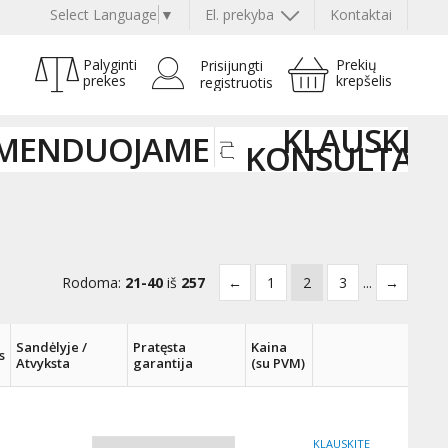
Select Language
▼
El. prekyba
Kontaktai
Palyginti
Prekių
Prisijungti
prekes
krepšelis
registruotis
KLAUSKITE
MENDUOJAME
KONSULTAN
Rodoma:
21-40
iš
257
←
1
2
3
...
→
Sandėlyje /
Pratęsta
Kaina
s
Atvyksta
garantija
(su PVM)
KLAUSKITE