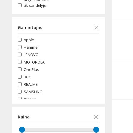
tik sandėlyje
Gamintojas
Apple
Hammer
LENOVO
MOTOROLA
OnePlus
RCK
REALME
SAMSUNG
Xiaomi
Kaina