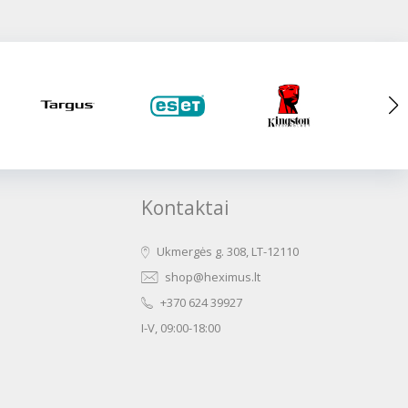
Kontaktai
Ukmergės g. 308, LT-12110
shop@heximus.lt
+370 624 39927
I-V, 09:00-18:00