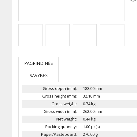
PAGRINDINĖS
SAVYBĖS
Gross depth (mm):
188.00 mm
Gross height (mm):
32.10 mm
Gross weight:
0.74 kg
Gross width (mm):
262.00 mm
Net weight:
0.44 kg
Packing quantity:
1.00 pc(s)
Paper/Pasteboard:
270.00 g