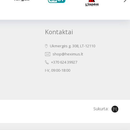
Kontaktai
Ukmergės g. 308, LT-12110
shop@heximus.lt
+370 624 39927
I-V, 09:00-18:00
Sukurta: