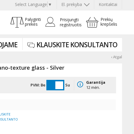
Select Language
▼
El. prekyba
Kontaktai
Palyginti
Prekių
Prisijungti
prekes
krepšelis
registruotis
OJAME
KLAUSKITE KONSULTANTO
‹ Atgal
no-texture glass - Silver
Garantija
PVM:
Be
Su
12 mėn.
USKITE
NSULTANTO