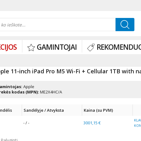
CIJOS
GAMINTOJAI
REKOMENDU
ple 11-inch iPad Pro M5 Wi-Fi + Cellular 1TB with na
amintojas:
Apple
rekės kodas (MPN):
ME2X4HC/A
ndėlis
Sandėlyje / Atvyksta
Kaina (su PVM)
KLA
- / -
3001,15 €
KO
Palyginti