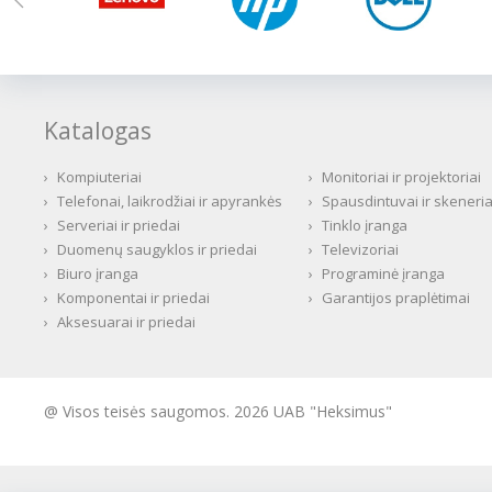
Katalogas
›
Kompiuteriai
›
Monitoriai ir projektoriai
›
Telefonai, laikrodžiai ir apyrankės
›
Spausdintuvai ir skeneria
›
Serveriai ir priedai
›
Tinklo įranga
›
Duomenų saugyklos ir priedai
›
Televizoriai
›
Biuro įranga
›
Programinė įranga
›
Komponentai ir priedai
›
Garantijos praplėtimai
›
Aksesuarai ir priedai
@ Visos teisės saugomos. 2026 UAB "Heksimus"