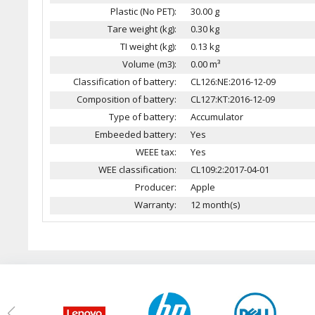
Plastic (No PET):
30.00 g
Tare weight (kg):
0.30 kg
TI weight (kg):
0.13 kg
Volume (m3):
0.00 m³
Classification of battery:
CL126:NE:2016-12-09
Composition of battery:
CL127:KT:2016-12-09
Type of battery:
Accumulator
Embeeded battery:
Yes
WEEE tax:
Yes
WEE classification:
CL109:2:2017-04-01
Producer:
Apple
Warranty:
12 month(s)