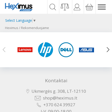
Select Language
▼
Heximus
/
Rekomenduojame
Kontaktai
Ukmergės g. 308, LT-12110
shop@heximus.lt
+370 624 39927
I-V, 09:00-18:00