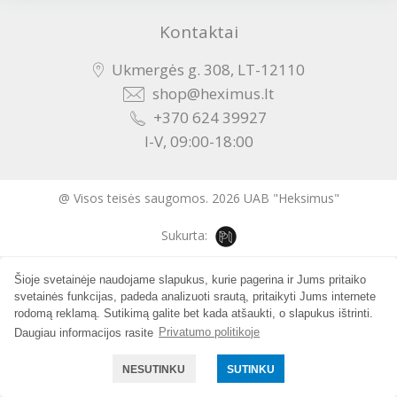
Kontaktai
Ukmergės g. 308, LT-12110
shop@heximus.lt
+370 624 39927
I-V, 09:00-18:00
@ Visos teisės saugomos. 2026 UAB "Heksimus"
Sukurta:
Šioje svetainėje naudojame slapukus, kurie pagerina ir Jums pritaiko
svetainės funkcijas, padeda analizuoti srautą, pritaikyti Jums internete
rodomą reklamą. Sutikimą galite bet kada atšaukti, o slapukus ištrinti.
Daugiau informacijos rasite
Privatumo politikoje
NESUTINKU
SUTINKU