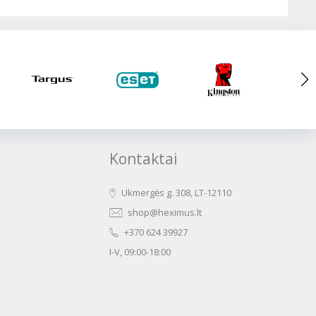
Kontaktai
Ukmergės g. 308, LT-12110
shop@heximus.lt
+370 624 39927
I-V, 09:00-18:00