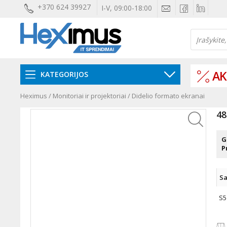
+370 624 39927
I-V, 09:00-18:00
AK
KATEGORIJOS
Heximus
/
Monitoriai ir projektoriai
/
Didelio formato ekranai
48
G
P
Sa
S5