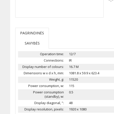
PAGRINDINĖS
SAVYBĖS
Operation time:
12/7
Connections:
IR
Display number of colours:
16.7 M
Dimensions w x d x h, mm:
1081.8 x 59.9 x 623.4
Weight, g:
11520
Power consumption, w:
115
Power consumption
0.5
(standby), w:
Display diagonal, ":
48
Display resolution, pixels:
1920 x 1080