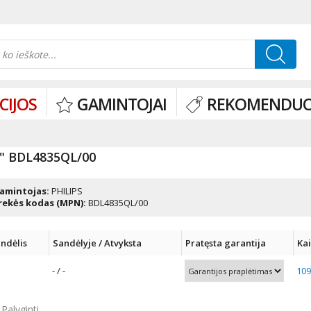
CIJOS
GAMINTOJAI
REKOMENDUO
" BDL4835QL/00
amintojas:
PHILIPS
rekės kodas (MPN):
BDL4835QL/00
ndėlis
Sandėlyje / Atvyksta
Pratęsta garantija
Ka
- / -
109
Palyginti