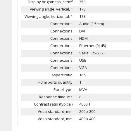
Display brightness, cd/m²:
350
Viewing angle, vertical, °:
178
Viewing angle, horizontal, °:
178
Connections:
Audio (3.5mm)
Connections:
DVI
Connections:
HDMI
Connections:
Ethernet (RJ-45)
Connections:
Serial (RS-232)
Connections:
USB
Connections:
VGA
Aspect ratio:
16:9
Hdmi ports quantity:
1
Panel type:
MVA
Response time, ms:
8
Contrast ratio (typical):
4000:1
Vesa-standard, mm:
200 x 200
Vesa-standard, mm:
400 x 400