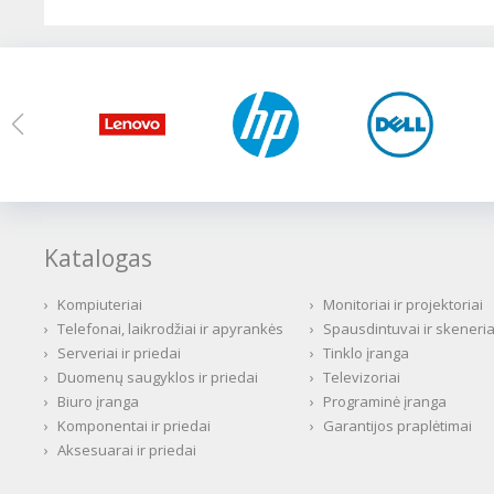
Katalogas
›
Kompiuteriai
›
Monitoriai ir projektoriai
›
Telefonai, laikrodžiai ir apyrankės
›
Spausdintuvai ir skeneria
›
Serveriai ir priedai
›
Tinklo įranga
›
Duomenų saugyklos ir priedai
›
Televizoriai
›
Biuro įranga
›
Programinė įranga
›
Komponentai ir priedai
›
Garantijos praplėtimai
›
Aksesuarai ir priedai