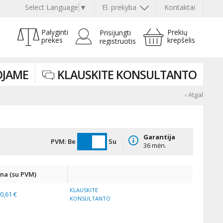
Select Language
▼
El. prekyba
Kontaktai
Palyginti
Prekių
Prisijungti
prekes
krepšelis
registruotis
JAME
KLAUSKITE KONSULTANTO
‹ Atgal
Garantija
PVM:
Be
Su
36 mėn.
ina (su PVM)
KLAUSKITE
0,61 €
KONSULTANTO