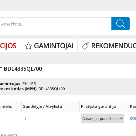
CIJOS
GAMINTOJAI
REKOMENDUO
" BDL4335QL/00
amintojas:
PHILIPS
rekės kodas (MPN):
BDL4335QL/00
ndėlis
Sandėlyje / Atvyksta
Pratęsta garantija
Ka
- / -
838
Palyginti