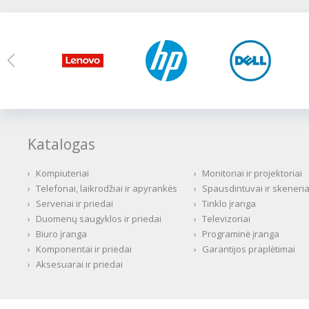
Katalogas
›
Kompiuteriai
›
Monitoriai ir projektoriai
›
Telefonai, laikrodžiai ir apyrankės
›
Spausdintuvai ir skeneria
›
Serveriai ir priedai
›
Tinklo įranga
›
Duomenų saugyklos ir priedai
›
Televizoriai
›
Biuro įranga
›
Programinė įranga
›
Komponentai ir priedai
›
Garantijos praplėtimai
›
Aksesuarai ir priedai