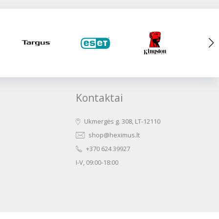
Kontaktai
Ukmergės g. 308, LT-12110
shop@heximus.lt
+370 624 39927
I-V, 09:00-18:00