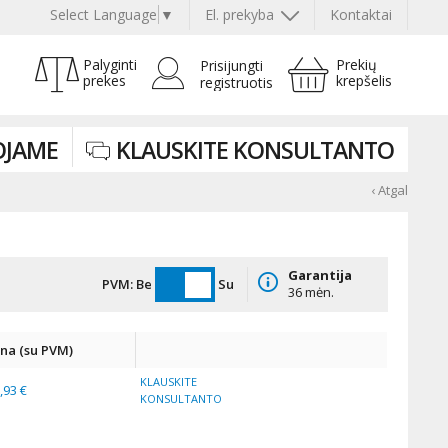
Select Language
▼
El. prekyba
Kontaktai
Palyginti
Prekių
Prisijungti
prekes
krepšelis
registruotis
JAME
KLAUSKITE KONSULTANTO
‹ Atgal
Garantija
PVM:
Be
Su
36 mėn.
ina (su PVM)
KLAUSKITE
,93 €
KONSULTANTO