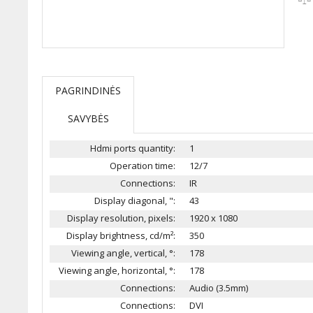
PAGRINDINĖS
SAVYBĖS
Hdmi ports quantity:
1
Operation time:
12/7
Connections:
IR
Display diagonal, ":
43
Display resolution, pixels:
1920 x 1080
Display brightness, cd/m²:
350
Viewing angle, vertical, °:
178
Viewing angle, horizontal, °:
178
Connections:
Audio (3.5mm)
Connections:
DVI