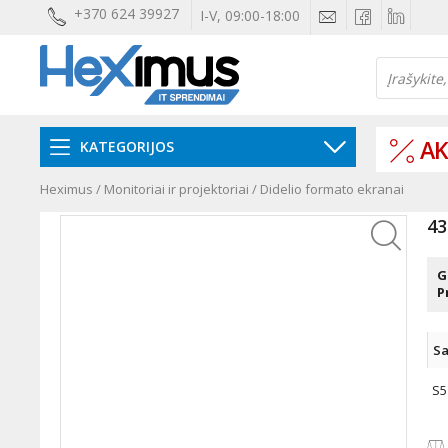
+370 624 39927
I-V, 09:00-18:00
AK
KATEGORIJOS
Heximus
/
Monitoriai ir projektoriai
/
Didelio formato ekranai
43
G
P
Sa
S5