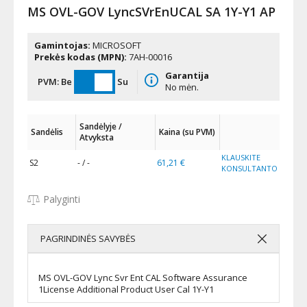
MS OVL-GOV LyncSVrEnUCAL SA 1Y-Y1 AP
Gamintojas:
MICROSOFT
Prekės kodas (MPN):
7AH-00016
Garantija
PVM:
Be
Su
No mėn.
Sandėlyje /
Sandėlis
Kaina (su PVM)
Atvyksta
KLAUSKITE
S2
- / -
61,21 €
KONSULTANTO
Palyginti
PAGRINDINĖS SAVYBĖS
MS OVL-GOV Lync Svr Ent CAL Software Assurance
1License Additional Product User Cal 1Y-Y1