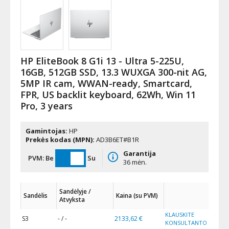
HP EliteBook 8 G1i 13 - Ultra 5-225U,
16GB, 512GB SSD, 13.3 WUXGA 300-nit AG,
5MP IR cam, WWAN-ready, Smartcard,
FPR, US backlit keyboard, 62Wh, Win 11
Pro, 3 years
Gamintojas:
HP
Prekės kodas (MPN):
AD3B6ET#B1R
Garantija
PVM:
Be
Su
36 mėn.
Sandėlyje /
Sandėlis
Kaina (su PVM)
Atvyksta
KLAUSKITE
S3
- / -
2133,62 €
KONSULTANTO