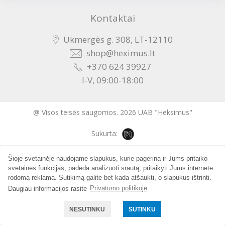
Kontaktai
Ukmergės g. 308, LT-12110
shop@heximus.lt
+370 624 39927
I-V, 09:00-18:00
@ Visos teisės saugomos. 2026 UAB "Heksimus"
Sukurta:
Šioje svetainėje naudojame slapukus, kurie pagerina ir Jums pritaiko
svetainės funkcijas, padeda analizuoti srautą, pritaikyti Jums internete
rodomą reklamą. Sutikimą galite bet kada atšaukti, o slapukus ištrinti.
Daugiau informacijos rasite
Privatumo politikoje
NESUTINKU
SUTINKU