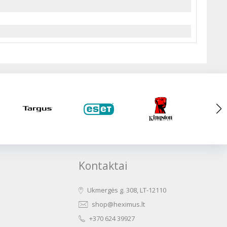
Kontaktai
Ukmergės g. 308, LT-12110
shop@heximus.lt
+370 624 39927