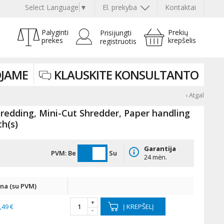
Select Language
▼
El. prekyba
Kontaktai
Palyginti
Prekių
Prisijungti
prekes
krepšelis
registruotis
JAME
KLAUSKITE KONSULTANTO
‹ Atgal
hredding, Mini-Cut Shredder, Paper handling
h(s)
Garantija
PVM:
Be
Su
24 mėn.
ina (su PVM)
+
,49 €
Į KREPŠELĮ
-