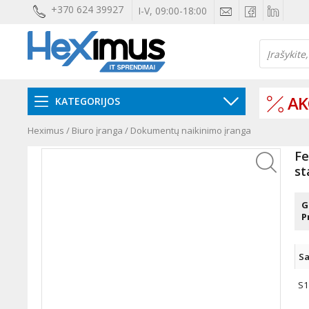
+370 624 39927
I-V, 09:00-18:00
AK
KATEGORIJOS
Heximus
/
Biuro įranga
/
Dokumentų naikinimo įranga
Fe
st
G
P
Sa
S1