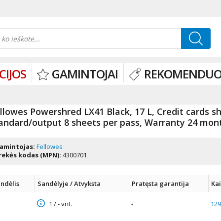
CIJOS
GAMINTOJAI
REKOMENDUO
llowes Powershred LX41 Black, 17 L, Credit cards s
andard/output 8 sheets per pass, Warranty 24 mont
amintojas:
Fellowes
rekės kodas (MPN):
4300701
ndėlis
Sandėlyje / Atvyksta
Pratęsta garantija
Ka
1 / - vnt.
-
129