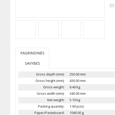
PAGRINDINĖS
SAVYBĖS
Gross depth (mm):
250.00 mm
Gross height (mm):
430.00 mm
Gross weight:
6.40 kg
Gross width (mm):
340.00 mm
Net weight:
5.10 kg
Packing quantity:
1.00 pc(s)
Paper/Pasteboard:
1040.00 g