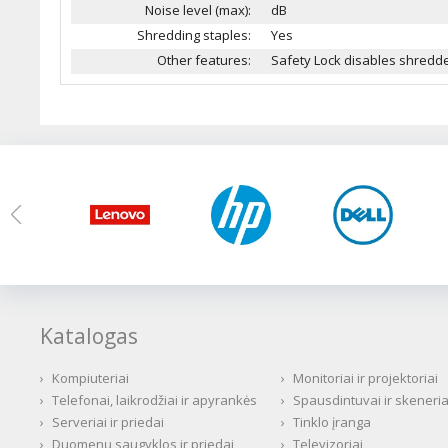
Noise level (max):
dB
Shredding staples:
Yes
Other features:
Safety Lock disables shredde
Katalogas
›
Kompiuteriai
›
Monitoriai ir projektoriai
›
Telefonai, laikrodžiai ir apyrankės
›
Spausdintuvai ir skeneria
›
Serveriai ir priedai
›
Tinklo įranga
›
Duomenų saugyklos ir priedai
›
Televizoriai