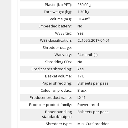
Plastic (No PET):
260.00 g
Tare weight (kg):
1.30 kg
Volume (m3):
0.04 m³
Embeeded battery:
No
WEEE tax:
Yes
WEE classification:
CL109:5:2017-04-01
Shredder usage:
Warranty:
24 month(s)
Shredding CDs:
No
Credit cards shredding:
Yes
Basket volume:
17 L
Paper shredding:
8 sheets per pass
Colour of product:
Black
Producer product name:
LX41
Producer product family:
Powershred
Paper handling
8 sheets per pass
standard/output:
Shredder type:
Mini-Cut Shredder