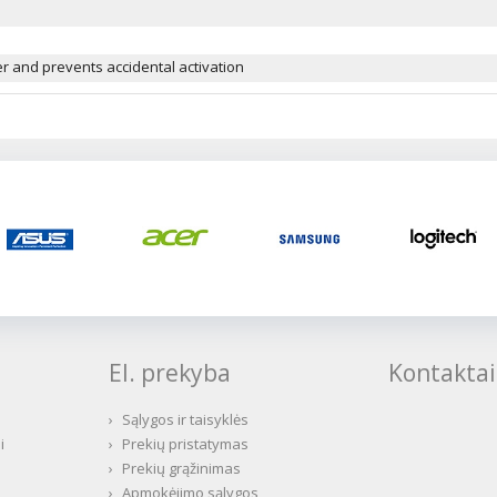
r and prevents accidental activation
El. prekyba
Kontaktai
›
Sąlygos ir taisyklės
i
›
Prekių pristatymas
›
Prekių grąžinimas
›
Apmokėjimo sąlygos