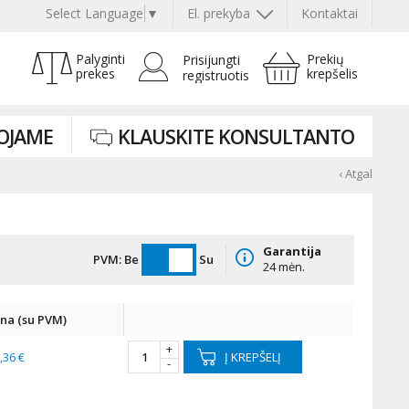
Select Language
▼
El. prekyba
Kontaktai
Palyginti
Prekių
Prisijungti
prekes
krepšelis
registruotis
OJAME
KLAUSKITE KONSULTANTO
‹ Atgal
Garantija
PVM:
Be
Su
24 mėn.
ina (su PVM)
+
,36 €
Į KREPŠELĮ
-