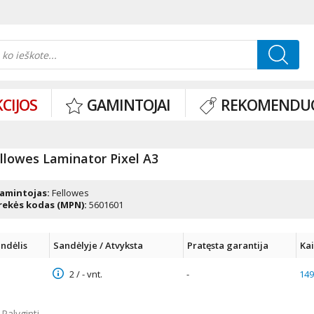
CIJOS
GAMINTOJAI
REKOMENDU
llowes Laminator Pixel A3
amintojas:
Fellowes
rekės kodas (MPN):
5601601
ndėlis
Sandėlyje / Atvyksta
Pratęsta garantija
Ka
2 / - vnt.
-
149
Palyginti