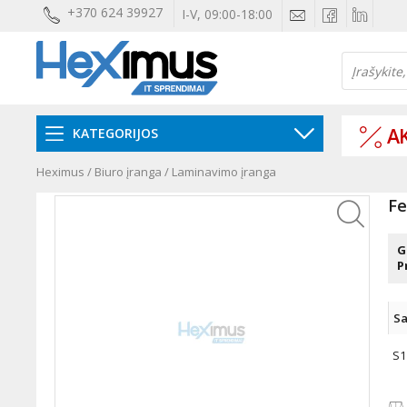
+370 624 39927
I-V, 09:00-18:00
AK
KATEGORIJOS
Heximus
/
Biuro įranga
/
Laminavimo įranga
Fe
G
P
Sa
S1