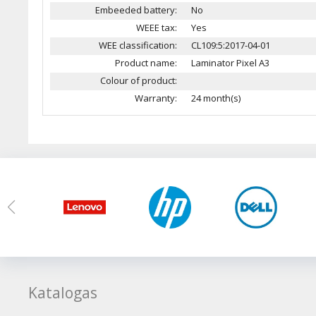
Embeeded battery:
No
WEEE tax:
Yes
WEE classification:
CL109:5:2017-04-01
Product name:
Laminator Pixel A3
Colour of product:
Warranty:
24 month(s)
Katalogas