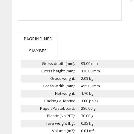
PAGRINDINĖS
SAVYBĖS
Gross depth (mm):
95.00 mm
Gross height (mm):
130.00 mm
Gross weight:
2.05 kg
Gross width (mm):
455.00 mm
Net weight:
1.70 kg
Packing quantity:
1.00 pc(s)
Paper/Pasteboard:
280.00 g
Plastic (No PET):
70.00 g
Tare weight (kg):
0.35 kg
Volume (m3):
0.01 m³