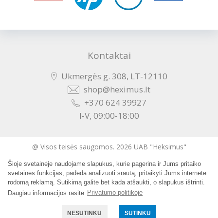
Kontaktai
Ukmergės g. 308, LT-12110
shop@heximus.lt
+370 624 39927
I-V, 09:00-18:00
@ Visos teisės saugomos. 2026 UAB "Heksimus"
Šioje svetainėje naudojame slapukus, kurie pagerina ir Jums pritaiko
Sukurta:
svetainės funkcijas, padeda analizuoti srautą, pritaikyti Jums internete
rodomą reklamą. Sutikimą galite bet kada atšaukti, o slapukus ištrinti.
Daugiau informacijos rasite
Privatumo politikoje
NESUTINKU
SUTINKU