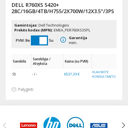
DELL R760XS 5420+
28C/16GB/4TB/H755/2X700W/12X3.5"/3PS
Gamintojas:
Dell Technologies
Prekės kodas (MPN):
EMEA_PER760XS3SPL
Garantija
PVM:
Be
Su
mėn.
Sandėlyje /
Sandėlis
Kaina (su PVM)
Atvyksta
KLAUSKITE
S5
- / -
6537,39 €
KONSULTANTO
Palyginti