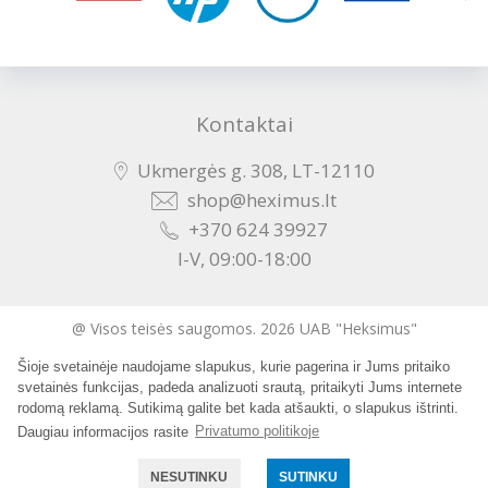
Kontaktai
Ukmergės g. 308, LT-12110
shop@heximus.lt
+370 624 39927
I-V, 09:00-18:00
@ Visos teisės saugomos. 2026 UAB "Heksimus"
Šioje svetainėje naudojame slapukus, kurie pagerina ir Jums pritaiko
Sukurta:
svetainės funkcijas, padeda analizuoti srautą, pritaikyti Jums internete
rodomą reklamą. Sutikimą galite bet kada atšaukti, o slapukus ištrinti.
Daugiau informacijos rasite
Privatumo politikoje
NESUTINKU
SUTINKU