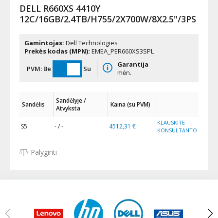
DELL R660XS 4410Y
12C/16GB/2.4TB/H755/2X700W/8X2.5"/3PS
Gamintojas:
Dell Technologies
Prekės kodas (MPN):
EMEA_PER660XS3SPL
Garantija
PVM:
Be
Su
mėn.
Sandėlyje /
Sandėlis
Kaina (su PVM)
Atvyksta
KLAUSKITE
S5
- / -
4512,31 €
KONSULTANTO
Palyginti