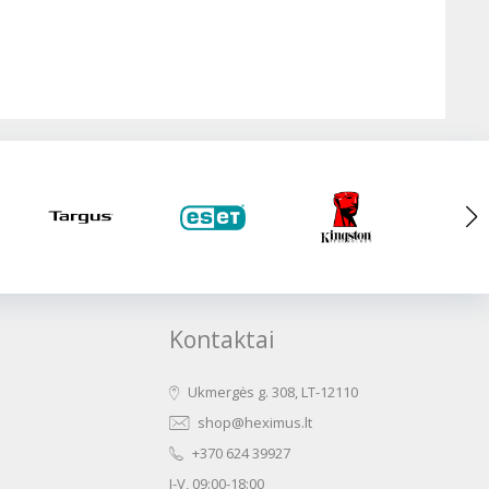
Kontaktai
Ukmergės g. 308, LT-12110
shop@heximus.lt
+370 624 39927
I-V, 09:00-18:00