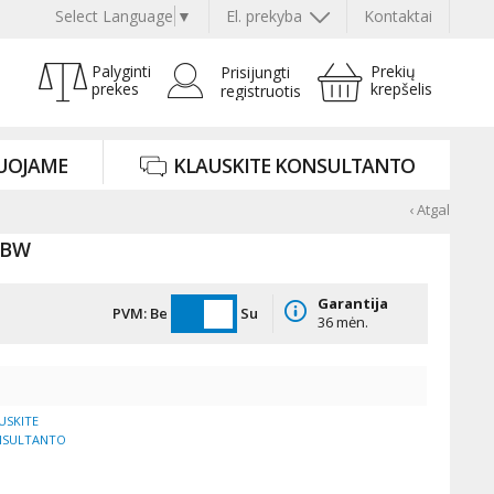
Select Language
▼
El. prekyba
Kontaktai
Palyginti
Prekių
Prisijungti
prekes
krepšelis
registruotis
UOJAME
KLAUSKITE KONSULTANTO
‹ Atgal
3BW
Garantija
PVM:
Be
Su
36 mėn.
USKITE
NSULTANTO