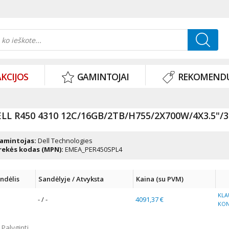
KCIJOS
GAMINTOJAI
REKOMEND
LL R450 4310 12C/16GB/2TB/H755/2X700W/4X3.5"/
amintojas:
Dell Technologies
rekės kodas (MPN):
EMEA_PER450SPL4
ndėlis
Sandėlyje / Atvyksta
Kaina (su PVM)
KLA
- / -
4091,37 €
KO
Palyginti