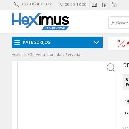
+370 624 39927
I-V, 09:00-18:00
KATEGORIJOS
A
Heximus
/
Serveriai ir priedai
/
Serveriai
DE
G
P
Sa
S5