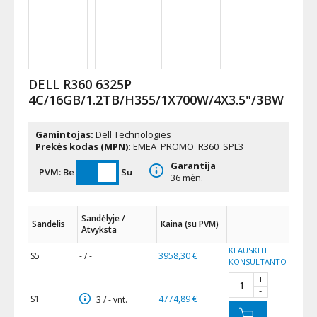
DELL R360 6325P
4C/16GB/1.2TB/H355/1X700W/4X3.5"/3BW
Gamintojas:
Dell Technologies
Prekės kodas (MPN):
EMEA_PROMO_R360_SPL3
Garantija
PVM:
Be
Su
36 mėn.
Sandėlyje /
Sandėlis
Kaina (su PVM)
Atvyksta
KLAUSKITE
S5
- / -
3958,30 €
KONSULTANTO
+
-
S1
4774,89 €
3 / - vnt.