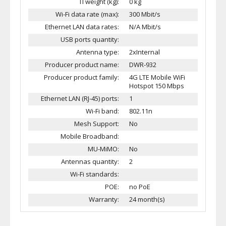
TI weight (kg):
0 kg
Wi-Fi data rate (max):
300 Mbit/s
Ethernet LAN data rates:
N/A Mbit/s
USB ports quantity:
Antenna type:
2xInternal
Producer product name:
DWR-932
Producer product family:
4G LTE Mobile WiFi
Hotspot 150 Mbps
Ethernet LAN (RJ-45) ports:
1
Wi-Fi band:
802.11n
Mesh Support:
No
Mobile Broadband:
MU-MiMO:
No
Antennas quantity:
2
Wi-Fi standards:
POE:
no PoE
Warranty:
24 month(s)