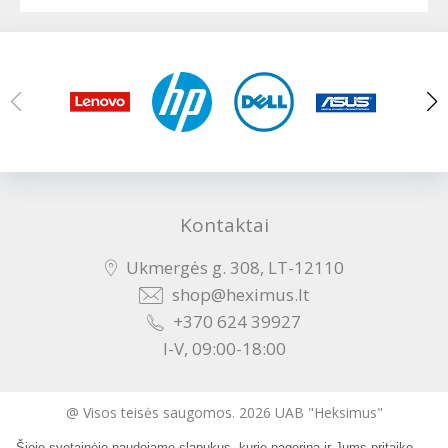
Kontaktai
Ukmergės g. 308, LT-12110
shop@heximus.lt
+370 624 39927
I-V, 09:00-18:00
@ Visos teisės saugomos. 2026 UAB "Heksimus"
Šioje svetainėje naudojame slapukus, kurie pagerina ir Jums pritaiko