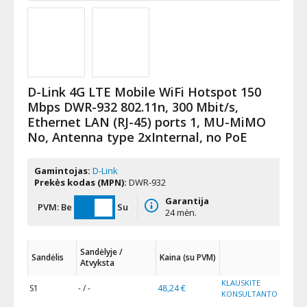
D-Link 4G LTE Mobile WiFi Hotspot 150
Mbps DWR-932 802.11n, 300 Mbit/s,
Ethernet LAN (RJ-45) ports 1, MU-MiMO
No, Antenna type 2xInternal, no PoE
Gamintojas:
D-Link
Prekės kodas (MPN):
DWR-932
Garantija
PVM:
Be
Su
24 mėn.
Sandėlyje /
Sandėlis
Kaina (su PVM)
Atvyksta
KLAUSKITE
S1
- / -
48,24 €
KONSULTANTO