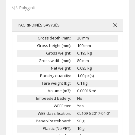
Palyginti
PAGRINDINĖS SAVYBĖS
Gross depth (mm):
20 mm
Gross height (mm):
100 mm
Gross weight:
0.195 kg
Gross width (mm):
80 mm
Net weight:
0.095 kg
Packing quantity:
1.00 pc(s)
Tare weight (kg):
0.1 kg
Volume (m3):
0.00016 m³
Embeeded battery:
No
WEEE tax:
Yes
WEE classification:
CL109:6:2017-04-01
Paper/Pasteboard:
90 g
Plastic (No PET):
10 g