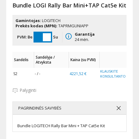
Bundle LOGI Rally Bar Mini+TAP Cat5e Kit
Gamintojas:
LOGITECH
Prekės kodas (MPN):
TAPRMGUNIAPP
Garantija
PVM:
Be
Su
24 mėn.
Sandėlyje /
Sandėlis
Kaina (su PVM)
Atvyksta
KLAUSKITE
S2
- / -
4221,52 €
KONSULTANTO
Palyginti
PAGRINDINĖS SAVYBĖS
Bundle LOGITECH Rally Bar Mini + TAP Cat5e Kit