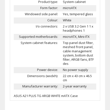
Product type:
System cabinet
Form factor:
microATX
Windowed side panel:
Yes, tempered glass
Colour:
White
I/o connectors:
2 x USB 3.2 Gen 1 1 x
headphones 1
Supported motherboards:
microATX, Mini-ITX
System cabinet features:
Top panel dust filter,
meshed front panel,
cable management
system, bottom dust
filter, ARGB fans, BTF
des
Power device:
No power supply
Dimensions (wxdxh):
22 cm x 43 cm x 46.5
cm
Manufacturer warranty:
2-year warranty
ASUS A21 PLUS TG ARGB WHITE mATX Case