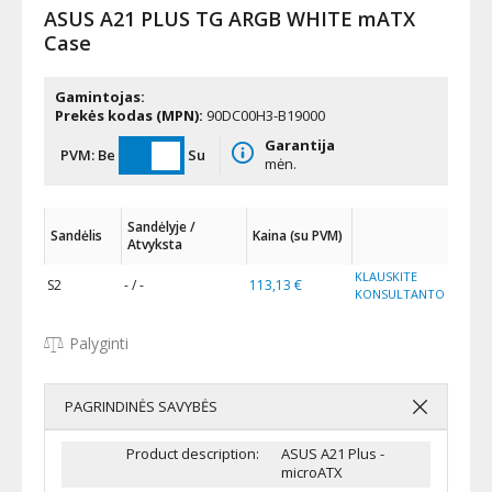
ASUS A21 PLUS TG ARGB WHITE mATX
Case
Gamintojas:
Prekės kodas (MPN):
90DC00H3-B19000
Garantija
PVM:
Be
Su
mėn.
Sandėlyje /
Sandėlis
Kaina (su PVM)
Atvyksta
KLAUSKITE
S2
- / -
113,13 €
KONSULTANTO
Palyginti
PAGRINDINĖS SAVYBĖS
Product description:
ASUS A21 Plus -
microATX