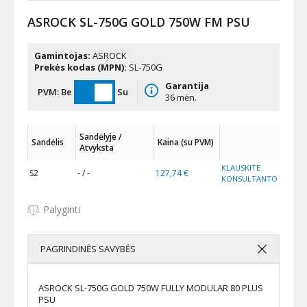
ASROCK SL-750G GOLD 750W FM PSU
Gamintojas:
ASROCK
Prekės kodas (MPN):
SL-750G
Garantija
PVM:
Be
Su
36 mėn.
Sandėlyje /
Sandėlis
Kaina (su PVM)
Atvyksta
KLAUSKITE
S2
- / -
127,74 €
KONSULTANTO
Palyginti
PAGRINDINĖS SAVYBĖS
ASROCK SL-750G GOLD 750W FULLY MODULAR 80 PLUS
PSU