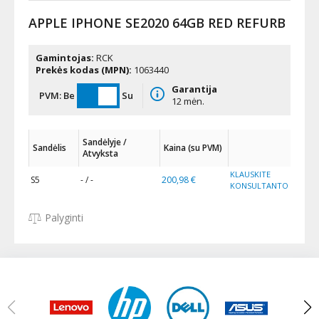
APPLE IPHONE SE2020 64GB RED REFURB
Gamintojas:
RCK
Prekės kodas (MPN):
1063440
Garantija
PVM:
Be
Su
12 mėn.
Sandėlyje /
Sandėlis
Kaina (su PVM)
Atvyksta
KLAUSKITE
S5
- / -
200,98 €
KONSULTANTO
Palyginti