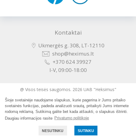
Kontaktai
Ukmergės g. 308, LT-12110
shop@heximus.lt
+370 624 39927
I-V, 09:00-18:00
@ Visos teisės saugomos. 2026 UAB "Heksimus"
Šioje svetainėje naudojame slapukus, kurie pagerina ir Jums pritaiko
Sukurta:
svetainės funkcijas, padeda analizuoti srautą, pritaikyti Jums internete
rodomą reklamą. Sutikimą galite bet kada atšaukti, o slapukus ištrinti.
Daugiau informacijos rasite
Privatumo politikoje
NESUTINKU
SUTINKU