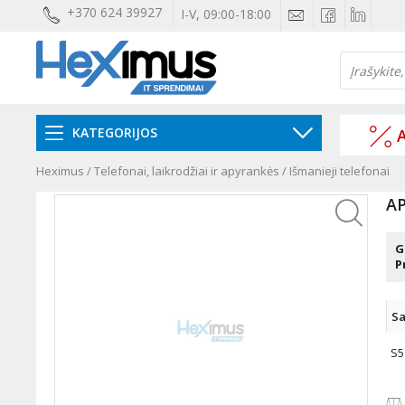
+370 624 39927
I-V, 09:00-18:00
KATEGORIJOS
A
Heximus
/
Telefonai, laikrodžiai ir apyrankės
/
Išmanieji telefonai
AP
G
P
Sa
S5