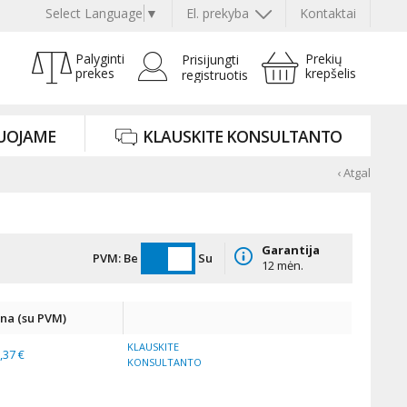
Select Language
▼
El. prekyba
Kontaktai
Palyginti
Prekių
Prisijungti
prekes
krepšelis
registruotis
UOJAME
KLAUSKITE KONSULTANTO
‹ Atgal
Garantija
PVM:
Be
Su
12 mėn.
ina (su PVM)
KLAUSKITE
,37 €
KONSULTANTO