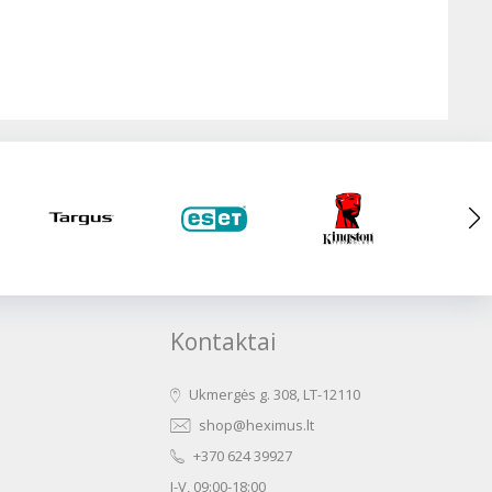
Kontaktai
Ukmergės g. 308, LT-12110
shop@heximus.lt
+370 624 39927
I-V, 09:00-18:00