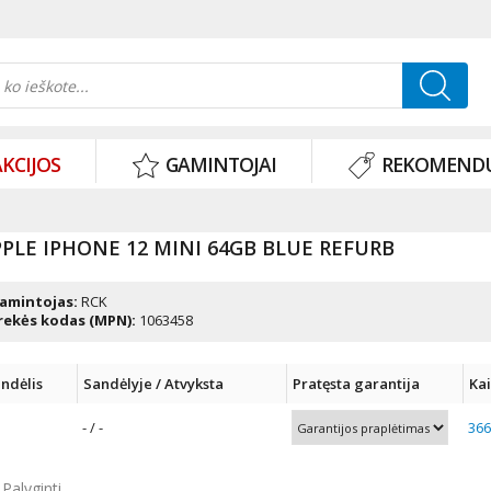
KCIJOS
GAMINTOJAI
REKOMEND
PLE IPHONE 12 MINI 64GB BLUE REFURB
amintojas:
RCK
rekės kodas (MPN):
1063458
ndėlis
Sandėlyje / Atvyksta
Pratęsta garantija
Ka
- / -
366
Palyginti