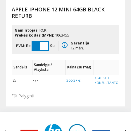
APPLE IPHONE 12 MINI 64GB BLACK
REFURB
Gamintojas:
RCK
Prekės kodas (MPN):
1063455
Garantija
PVM:
Be
Su
12 mėn.
Sandėlyje /
Sandėlis
Kaina (su PVM)
Atvyksta
KLAUSKITE
S5
- / -
366,37 €
KONSULTANTO
Palyginti