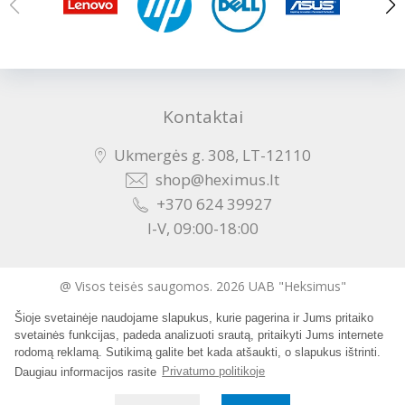
Kontaktai
Ukmergės g. 308, LT-12110
shop@heximus.lt
+370 624 39927
I-V, 09:00-18:00
@ Visos teisės saugomos. 2026 UAB "Heksimus"
Šioje svetainėje naudojame slapukus, kurie pagerina ir Jums pritaiko
Sukurta:
svetainės funkcijas, padeda analizuoti srautą, pritaikyti Jums internete
rodomą reklamą. Sutikimą galite bet kada atšaukti, o slapukus ištrinti.
Daugiau informacijos rasite
Privatumo politikoje