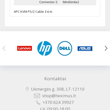
Connector 2:
MiniDin6x2
APC KVM PS/2 Cable 3.6 m
Kontaktai
Ukmergės g. 308, LT-12110
shop@heximus.lt
+370 624 39927
I-V, 09:00-18:00