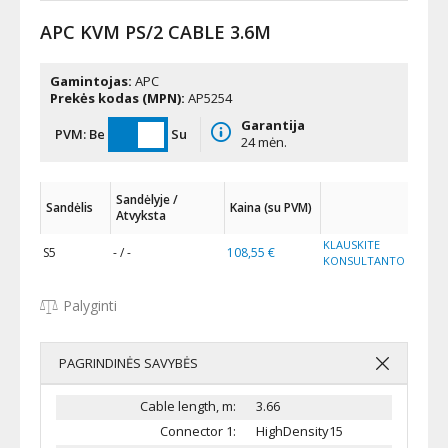
APC KVM PS/2 CABLE 3.6M
Gamintojas:
APC
Prekės kodas (MPN):
AP5254
Garantija
PVM:
Be
Su
24 mėn.
Sandėlyje /
Sandėlis
Kaina (su PVM)
Atvyksta
KLAUSKITE
S5
- / -
108,55 €
KONSULTANTO
Palyginti
PAGRINDINĖS SAVYBĖS
Cable length, m:
3.66
Connector 1:
HighDensity15