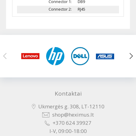
Connector 1:
DB9
Connector 2:
RJ45
Kontaktai
Ukmergės g. 308, LT-12110
shop@heximus.lt
+370 624 39927
I-V, 09:00-18:00