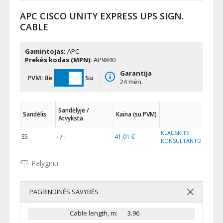
APC CISCO UNITY EXPRESS UPS SIGN.
CABLE
Gamintojas:
APC
Prekės kodas (MPN):
AP9840
Garantija
PVM:
Be
Su
24 mėn.
Sandėlyje /
Sandėlis
Kaina (su PVM)
Atvyksta
KLAUSKITE
S5
- / -
41,01 €
KONSULTANTO
Palyginti
PAGRINDINĖS SAVYBĖS
Cable length, m:
3.96