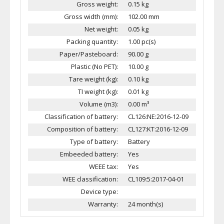
Gross weight:
0.15 kg
Gross width (mm):
102.00 mm
Net weight:
0.05 kg
Packing quantity:
1.00 pc(s)
Paper/Pasteboard:
90.00 g
Plastic (No PET):
10.00 g
Tare weight (kg):
0.10 kg
TI weight (kg):
0.01 kg
Volume (m3):
0.00 m³
Classification of battery:
CL126:NE:2016-12-09
Composition of battery:
CL127:KT:2016-12-09
Type of battery:
Battery
Embeeded battery:
Yes
WEEE tax:
Yes
WEE classification:
CL109:5:2017-04-01
Device type:
Warranty:
24 month(s)