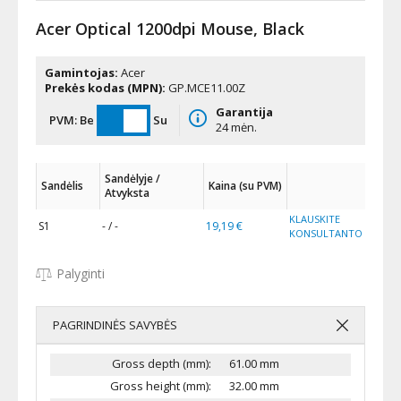
Acer Optical 1200dpi Mouse, Black
Gamintojas:
Acer
Prekės kodas (MPN):
GP.MCE11.00Z
Garantija
PVM:
Be
Su
24 mėn.
Sandėlyje /
Sandėlis
Kaina (su PVM)
Atvyksta
KLAUSKITE
S1
- / -
19,19 €
KONSULTANTO
Palyginti
PAGRINDINĖS SAVYBĖS
Gross depth (mm):
61.00 mm
Gross height (mm):
32.00 mm