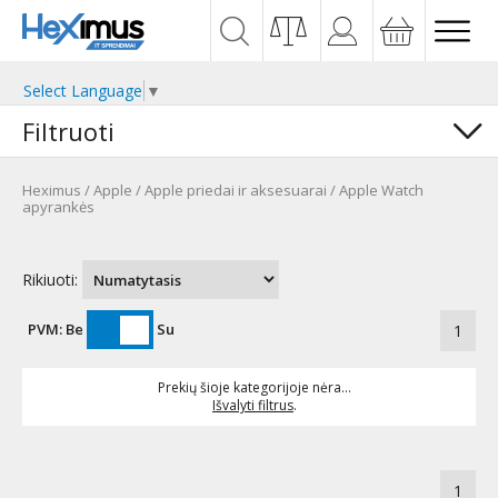
Select Language
▼
Filtruoti
Heximus
/
Apple
/
Apple priedai ir aksesuarai
/
Apple Watch
apyrankės
Rikiuoti:
PVM:
Be
Su
1
Prekių šioje kategorijoje nėra...
Išvalyti filtrus
.
1