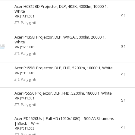
Acer H6815BD Projector, DLP, 4K2K, 4000lm, 10000:1,
White
S1
MR.JTA11.001
Palyginti
Acer P1358I Projector, DLP, WXGA, 5000lm, 20000:1,
White
S1
MR.JYG11.001
Palyginti
Acer P1558I Projector, DLP, FHD, 5200lm, 10000:1, White
MR.JYH11.001
S1
Palyginti
Acer P5550 Projector, DLP, FHD, 5200lm, 18000:1, White
MR.JY411.001
S1
Palyginti
Acer PD1520Us | Full HD (1920x1080) | 500 ANSI lumens
| Black | Wi-Fi
S1
MR.JYE11.003
Palyginti