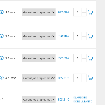
+
1 / - vnt.
937,48 €
-
+
3 / - vnt.
550,28 €
-
+
3 / - vnt.
772,09 €
-
+
4 / - vnt.
865,21 €
-
KLAUSKITE
- / -
803,21 €
KONSULTANTO