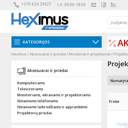
+370 624 39927
I-V, 09:00-18:00
AK
KATEGORIJOS
Heximus
/
Aksesuarai ir priedai
/
Monitoriai ir projektoriai
/
Projekto
Projek
Aksesuarai ir priedai
Kompiuteriams
Televizoriams
Monitoriams, ekranams ir projektoriams
Išmaniems telefonams
Prekė
Išmaniems laikrodžiams ir apyrankėms
Projektorių priedai