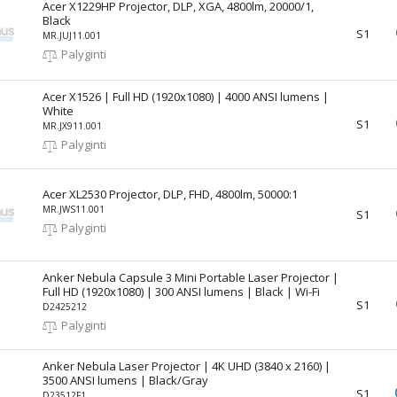
Acer X1229HP Projector, DLP, XGA, 4800lm, 20000/1,
Black
S1
MR.JUJ11.001
Palyginti
Acer X1526 | Full HD (1920x1080) | 4000 ANSI lumens |
White
S1
MR.JX911.001
Palyginti
Acer XL2530 Projector, DLP, FHD, 4800lm, 50000:1
MR.JWS11.001
S1
Palyginti
Anker Nebula Capsule 3 Mini Portable Laser Projector |
Full HD (1920x1080) | 300 ANSI lumens | Black | Wi-Fi
S1
D2425212
Palyginti
Anker Nebula Laser Projector | 4K UHD (3840 x 2160) |
3500 ANSI lumens | Black/Gray
S1
D23512F1