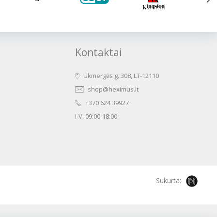
Kontaktai
Ukmergės g. 308, LT-12110
shop@heximus.lt
+370 624 39927
I-V, 09:00-18:00
Sukurta: