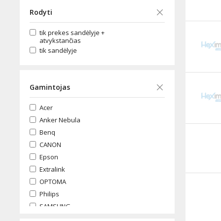
Rodyti
tik prekes sandėlyje +
atvykstančias
tik sandėlyje
Gamintojas
Acer
Anker Nebula
Benq
CANON
Epson
Extralink
OPTOMA
Philips
SAMSUNG
Xiaomi