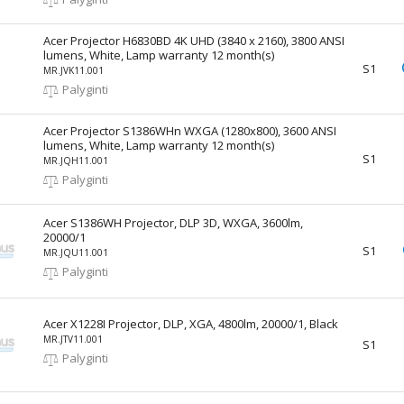
Acer Projector H6830BD 4K UHD (3840 x 2160), 3800 ANSI
lumens, White, Lamp warranty 12 month(s)
S1
MR.JVK11.001
Palyginti
Acer Projector S1386WHn WXGA (1280x800), 3600 ANSI
lumens, White, Lamp warranty 12 month(s)
S1
MR.JQH11.001
Palyginti
Acer S1386WH Projector, DLP 3D, WXGA, 3600lm,
20000/1
S1
MR.JQU11.001
Palyginti
Acer X1228I Projector, DLP, XGA, 4800lm, 20000/1, Black
MR.JTV11.001
S1
Palyginti