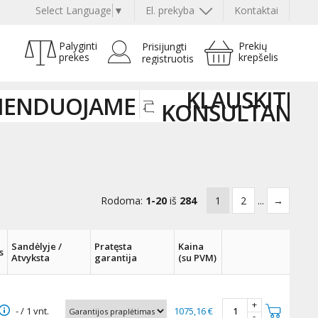
Select Language
▼
El. prekyba
Kontaktai
Palyginti
Prekių
Prisijungti
prekes
krepšelis
registruotis
KLAUSKITE
MENDUOJAME
KONSULTANT
Rodoma:
1-20
iš
284
1
2
...
→
Sandėlyje /
Pratęsta
Kaina
s
Atvyksta
garantija
(su PVM)
+
- / 1 vnt.
1075,16 €
-