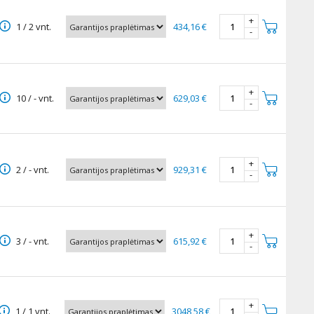
+
1 / 2 vnt.
434,16 €
-
+
10 / - vnt.
629,03 €
-
+
2 / - vnt.
929,31 €
-
+
3 / - vnt.
615,92 €
-
+
1 / 1 vnt.
3048,58 €