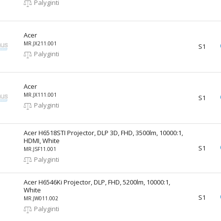
Palyginti
Acer
MR.JX211.001
S1
Palyginti
Acer
MR.JX111.001
S1
Palyginti
Acer H6518STI Projector, DLP 3D, FHD, 3500lm, 10000:1,
HDMI, White
S1
MR.JSF11.001
Palyginti
Acer H6546Ki Projector, DLP, FHD, 5200lm, 10000:1,
White
S1
MR.JW011.002
Palyginti