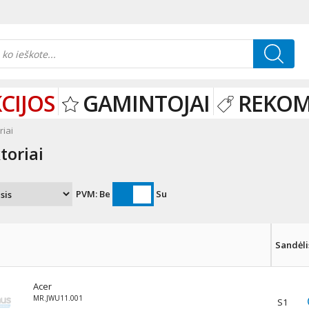
CIJOS
GAMINTOJAI
REKO
riai
toriai
PVM:
Be
Su
Sandėli
Acer
MR.JWU11.001
S1