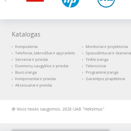
Katalogas
›
Kompiuteriai
›
Monitoriai ir projektoriai
›
Telefonai, laikrodžiai ir apyrankės
›
Spausdintuvai ir skeneria
›
Serveriai ir priedai
›
Tinklo įranga
›
Duomenų saugyklos ir priedai
›
Televizoriai
›
Biuro įranga
›
Programinė įranga
›
Komponentai ir priedai
›
Garantijos praplėtimai
›
Aksesuarai ir priedai
@ Visos teisės saugomos. 2026 UAB "Heksimus"