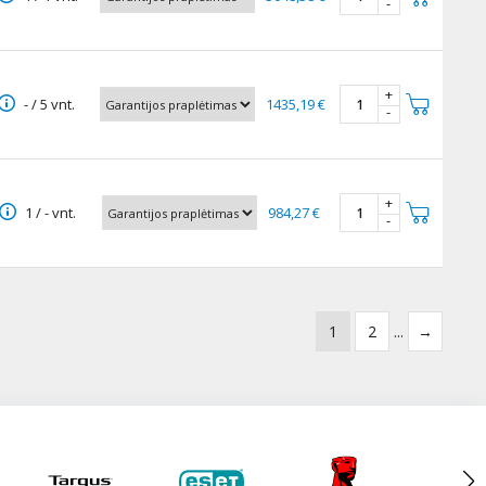
-
+
- / 5 vnt.
1435,19 €
-
+
1 / - vnt.
984,27 €
-
1
2
...
→