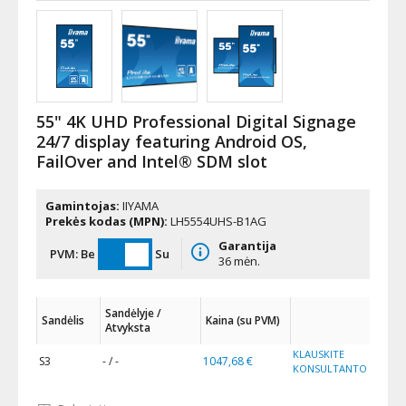
55" 4K UHD Professional Digital Signage
24/7 display featuring Android OS,
FailOver and Intel® SDM slot
Gamintojas:
IIYAMA
Prekės kodas (MPN):
LH5554UHS-B1AG
Garantija
PVM:
Be
Su
36 mėn.
Sandėlyje /
Sandėlis
Kaina (su PVM)
Atvyksta
KLAUSKITE
S3
- / -
1047,68 €
KONSULTANTO