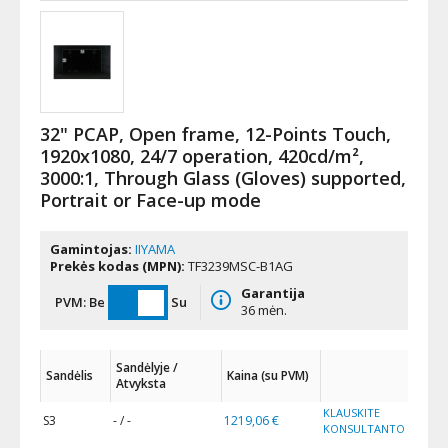
32" PCAP, Open frame, 12-Points Touch,
1920x1080, 24/7 operation, 420cd/m²,
3000:1, Through Glass (Gloves) supported,
Portrait or Face-up mode
Gamintojas:
IIYAMA
Prekės kodas (MPN):
TF3239MSC-B1AG
Garantija
PVM:
Be
Su
36 mėn.
Sandėlyje /
Sandėlis
Kaina (su PVM)
Atvyksta
KLAUSKITE
S3
- / -
1219,06 €
KONSULTANTO