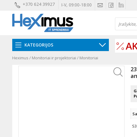
+370 624 39927
I-V, 09:00-18:00
AK
KATEGORIJOS
Heximus
/
Monitoriai ir projektoriai
/
Monitoriai
23
an
G
P
Sa
S3