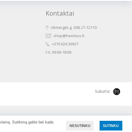
Kontaktai
Ukmergės g. 308, LT-12110
shop@heximus.lt
+370 624 39927
I-V, 09:00-18:00
Sukurta:
eklamą. Sutikimą galite bet kada
NESUTINKU
SUTINKU