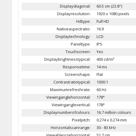
Displaydiagonal:
60.5 cm (23.8")
Displayresolution:
1920 x 1080 pixels
Hdtype:
Full HD
Nativeaspectratio:
16:9
Displaytechnology:
LCD
Paneltype:
IPS
Touchscreen:
Yes
Displaybrightnesstypical:
400 cd/m²
Responsetime:
14 ms
Screenshape:
Flat
Contrastratiotypical:
1000:1
Maximumrefreshrate:
60 Hz
Viewinganglehorizontal:
178°
Viewinganglevertical:
178°
Displaynumberofcolours:
16.7 million colours
Pixelpitch:
0.274 x 0.274 mm
Horizontalscanrange:
30 - 83 kHz
Viewablesizehorizontal:
52.7 cm