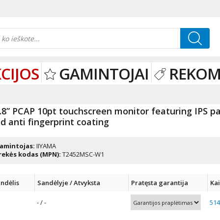
CIJOS
GAMINTOJAI
REKOM
.8” PCAP 10pt touchscreen monitor featuring IPS p
d anti fingerprint coating
amintojas:
IIYAMA
rekės kodas (MPN):
T2452MSC-W1
ndėlis
Sandėlyje / Atvyksta
Pratęsta garantija
Ka
- / -
514