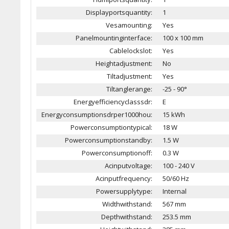
Displayportsquantity:
1
Vesamounting:
Yes
Panelmountinginterface:
100 x 100 mm
Cablelockslot:
Yes
Heightadjustment:
No
Tiltadjustment:
Yes
Tiltanglerange:
-25 - 90°
Energyefficiencyclasssdr:
E
Energyconsumptionsdrper1000hou:
15 kWh
Powerconsumptiontypical:
18 W
Powerconsumptionstandby:
1.5 W
Powerconsumptionoff:
0.3 W
Acinputvoltage:
100 - 240 V
Acinputfrequency:
50/60 Hz
Powersupplytype:
Internal
Widthwithstand:
567 mm
Depthwithstand:
253.5 mm