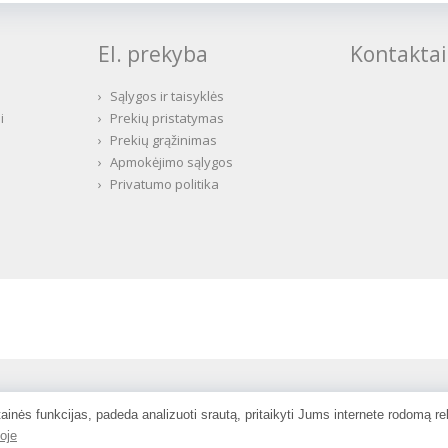
El. prekyba
Kontaktai
›
Sąlygos ir taisyklės
i
›
Prekių pristatymas
›
Prekių grąžinimas
›
Apmokėjimo sąlygos
›
Privatumo politika
ainės funkcijas, padeda analizuoti srautą, pritaikyti Jums internete rodomą r
oje