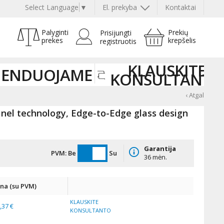
Select Language
▼
El. prekyba
Kontaktai
Palyginti
Prekių
Prisijungti
prekes
krepšelis
registruotis
KLAUSKITE
ENDUOJAME
KONSULTANTO
‹ Atgal
anel technology, Edge-to-Edge glass design
Garantija
PVM:
Be
Su
36 mėn.
ina (su PVM)
KLAUSKITE
,37 €
KONSULTANTO