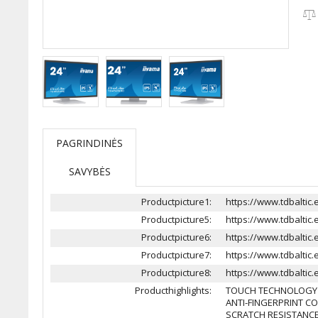
PAGRINDINĖS
SAVYBĖS
Productpicture1:
https://www.tdbalti
Productpicture5:
https://www.tdbalti
Productpicture6:
https://www.tdbalti
Productpicture7:
https://www.tdbalti
Productpicture8:
https://www.tdbalti
Producthighlights:
TOUCH TECHNOLOGY -
ANTI-FINGERPRINT C
SCRATCH RESISTANC