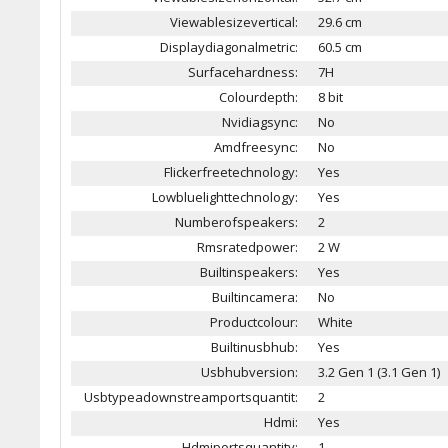
Viewablesizevertical:
29.6 cm
Displaydiagonalmetric:
60.5 cm
Surfacehardness:
7H
Colourdepth:
8 bit
Nvidiagsync:
No
Amdfreesync:
No
Flickerfreetechnology:
Yes
Lowbluelighttechnology:
Yes
Numberofspeakers:
2
Rmsratedpower:
2 W
Builtinspeakers:
Yes
Builtincamera:
No
Productcolour:
White
Builtinusbhub:
Yes
Usbhubversion:
3.2 Gen 1 (3.1 Gen 1)
Usbtypeadownstreamportsquantit:
2
Hdmi:
Yes
Hdmiportsquantity:
1