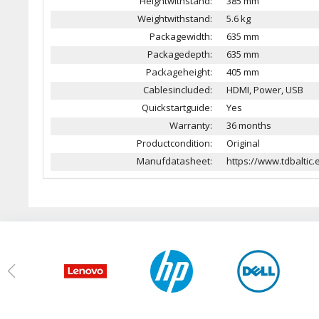
Heightwithstand:
385 mm
Weightwithstand:
5.6 kg
Packagewidth:
635 mm
Packagedepth:
635 mm
Packageheight:
405 mm
Cablesincluded:
HDMI, Power, USB
Quickstartguide:
Yes
Warranty:
36 months
Productcondition:
Original
Manufdatasheet:
https://www.tdbaltic