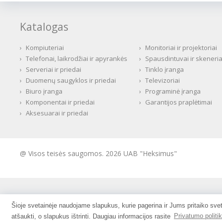
Katalogas
›
Kompiuteriai
›
Monitoriai ir projektoriai
›
Telefonai, laikrodžiai ir apyrankės
›
Spausdintuvai ir skeneria
›
Serveriai ir priedai
›
Tinklo įranga
›
Duomenų saugyklos ir priedai
›
Televizoriai
›
Biuro įranga
›
Programinė įranga
›
Komponentai ir priedai
›
Garantijos praplėtimai
›
Aksesuarai ir priedai
@ Visos teisės saugomos. 2026 UAB "Heksimus"
Šioje svetainėje naudojame slapukus, kurie pagerina ir Jums pritaiko svet
atšaukti, o slapukus ištrinti. Daugiau informacijos rasite
Privatumo politik