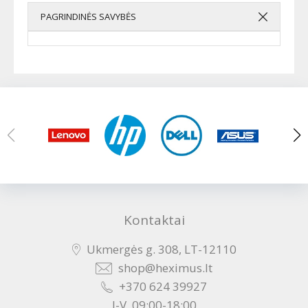
PAGRINDINĖS SAVYBĖS
Kontaktai
Ukmergės g. 308, LT-12110
shop@heximus.lt
+370 624 39927
I-V, 09:00-18:00