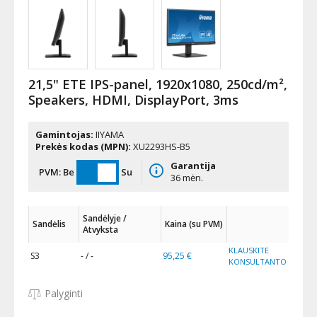
21,5" ETE IPS-panel, 1920x1080, 250cd/m²,
Speakers, HDMI, DisplayPort, 3ms
Gamintojas:
IIYAMA
Prekės kodas (MPN):
XU2293HS-B5
Garantija
PVM:
Be
Su
36 mėn.
Sandėlyje /
Sandėlis
Kaina (su PVM)
Atvyksta
KLAUSKITE
S3
- / -
95,25 €
KONSULTANTO
Palyginti