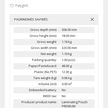
Palyginti
PAGRINDINĖS SAVYBĖS
Gross depth (mm):
306.00 mm
Gross height (mm):
18.00 mm
Gross weight:
1.16 kg
Gross width (mm):
220.00 mm
Net weight:
1.10 kg
Packing quantity:
1.00 pc(s)
Paper/Pasteboard:
48.00 g
Plastic (No PET):
12.00 g
Tare weight (kg):
0.06 kg
Volume (m3):
0.00 m³
Embeeded battery:
No
WEEE tax:
No
Producer product name:
Laminating Pouch
PREMIUM