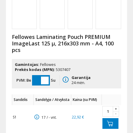
Fellowes Laminating Pouch PREMIUM
ImageLast 125 µ, 216x303 mm - A4, 100
pcs
Gamintojas:
Fellowes
Prekės kodas (MPN):
5307407
Garantija
PVM:
Be
Su
24 mėn.
Sandėlis
Sandėlyje / Atvyksta
Kaina (su PVM)
+
-
S1
22,92 €
17 / - vnt.