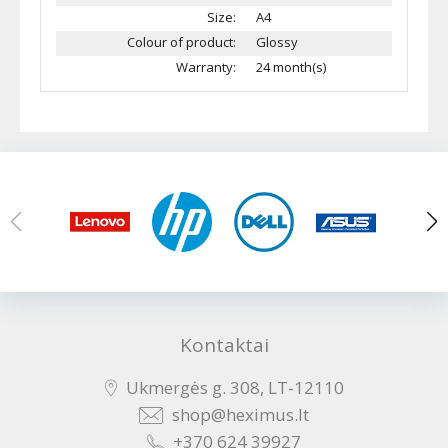
Size:
A4
Colour of product:
Glossy
Warranty:
24 month(s)
Kontaktai
Ukmergės g. 308, LT-12110
shop@heximus.lt
+370 624 39927