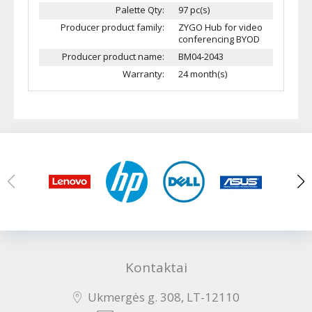
Palette Qty:
97 pc(s)
Producer product family:
ZYGO Hub for video
conferencing BYOD
Producer product name:
BM04-2043
Warranty:
24 month(s)
Kontaktai
Ukmergės g. 308, LT-12110