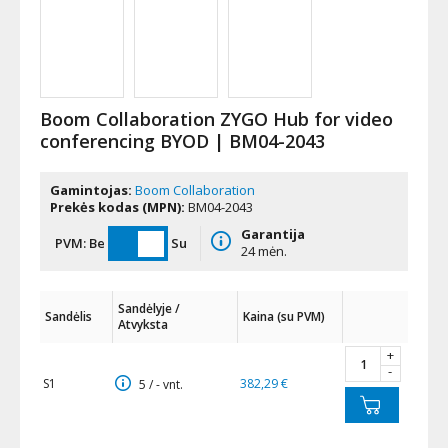
Boom Collaboration ZYGO Hub for video
conferencing BYOD | BM04-2043
Gamintojas:
Boom Collaboration
Prekės kodas (MPN):
BM04-2043
Garantija
PVM:
Be
Su
24 mėn.
Sandėlyje /
Sandėlis
Kaina (su PVM)
Atvyksta
+
-
S1
382,29 €
5 / - vnt.