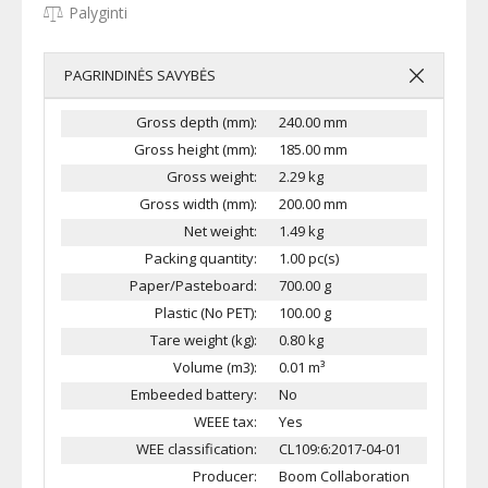
Palyginti
PAGRINDINĖS SAVYBĖS
Gross depth (mm):
240.00 mm
Gross height (mm):
185.00 mm
Gross weight:
2.29 kg
Gross width (mm):
200.00 mm
Net weight:
1.49 kg
Packing quantity:
1.00 pc(s)
Paper/Pasteboard:
700.00 g
Plastic (No PET):
100.00 g
Tare weight (kg):
0.80 kg
Volume (m3):
0.01 m³
Embeeded battery:
No
WEEE tax:
Yes
WEE classification:
CL109:6:2017-04-01
Producer:
Boom Collaboration