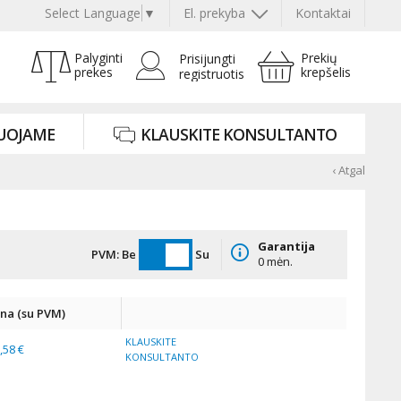
Select Language
▼
El. prekyba
Kontaktai
Palyginti
Prekių
Prisijungti
prekes
krepšelis
registruotis
UOJAME
KLAUSKITE KONSULTANTO
‹ Atgal
Garantija
PVM:
Be
Su
0 mėn.
ina (su PVM)
KLAUSKITE
,58 €
KONSULTANTO