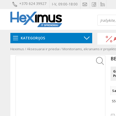
+370 624 39927
I-V, 09:00-18:00
KATEGORIJOS
A
Heximus
/
Aksesuarai ir priedai
/
Monitoriams, ekranams ir projekt
B
G
P
Sa
S5