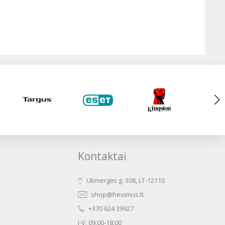
Kontaktai
Ukmergės g. 308, LT-12110
shop@heximus.lt
+370 624 39927
I-V, 09:00-18:00