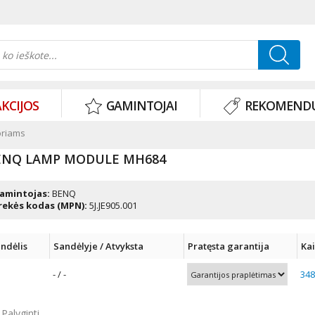
KCIJOS
GAMINTOJAI
REKOMEND
oriams
ENQ LAMP MODULE MH684
amintojas:
BENQ
rekės kodas (MPN):
5J.JE905.001
ndėlis
Sandėlyje / Atvyksta
Pratęsta garantija
Ka
- / -
348
Palyginti