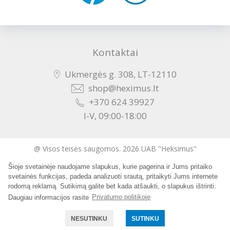
Kontaktai
Ukmergės g. 308, LT-12110
shop@heximus.lt
+370 624 39927
I-V, 09:00-18:00
@ Visos teisės saugomos. 2026 UAB "Heksimus"
Šioje svetainėje naudojame slapukus, kurie pagerina ir Jums pritaiko
Sukurta:
svetainės funkcijas, padeda analizuoti srautą, pritaikyti Jums internete
rodomą reklamą. Sutikimą galite bet kada atšaukti, o slapukus ištrinti.
Daugiau informacijos rasite
Privatumo politikoje
NESUTINKU
SUTINKU