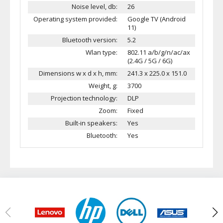
Noise level, db:
26
Operating system provided:
Google TV (Android
11)
Bluetooth version:
5.2
Wlan type:
802.11 a/b/g/n/ac/ax
(2.4G / 5G / 6G)
Dimensions w x d x h, mm:
241.3 x 225.0 x 151.0
Weight, g:
3700
Projection technology:
DLP
Zoom:
Fixed
Built-in speakers:
Yes
Bluetooth:
Yes