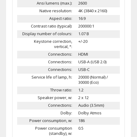
Ansi lumens (max.):
2600
Native resolution:
4K (3840 x 2160)
Aspect ratio:
16:9
Contrast ratio (typical):
200000:1
Display number of colours:
1.07 B
Keystone correction,
+/-20
vertical, °:
Connections:
HDMI
Connections:
USB-A (USB 2.0)
Connections:
USB-C
Service life of lamp, h:
20000 (Normal) /
30000 (Eco)
Throw ratio:
1.2
Speaker power, w:
2 x 12
Connections:
Audio (3.5mm)
Dolby:
Dolby Atmos
Power consumption, w:
186
Power consumption
0.5
(standby), w: