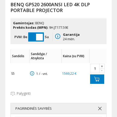
BENQ GP520 2600ANSI LED 4K DLP
PORTABLE PROJECTOR
Gamintojas:
BENQ
Prekės kodas (MPN):
9H.JT177.59E
Garantija
PVM:
Be
Su
24 mėn.
Sandėlyje /
Sandėlis
Kaina (su PVM)
Atvyksta
+
-
S5
1569,22 €
1 / - vnt.
Palyginti
PAGRINDINĖS SAVYBĖS