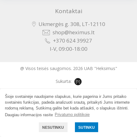
Kontaktai
Ukmergės g. 308, LT-12110
shop@heximus.lt
+370 624 39927
I-V, 09:00-18:00
@ Visos teisės saugomos. 2026 UAB "Heksimus"
Sukurta:
Šioje svetainėje naudojame slapukus, kurie pagerina ir Jums pritaiko
svetainės funkcijas, padeda analizuoti srautą, pritaikyti Jums internete
rodomą reklamą. Sutikimą galite bet kada atšaukti, o slapukus ištrinti.
Daugiau informacijos rasite
Privatumo politikoje
NESUTINKU
SUTINKU