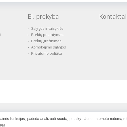
El. prekyba
Kontaktai
›
Sąlygos ir taisyklės
i
›
Prekių pristatymas
›
Prekių grąžinimas
›
Apmokėjimo sąlygos
›
Privatumo politika
ainės funkcijas, padeda analizuoti srautą, pritaikyti Jums internete rodomą r
oje