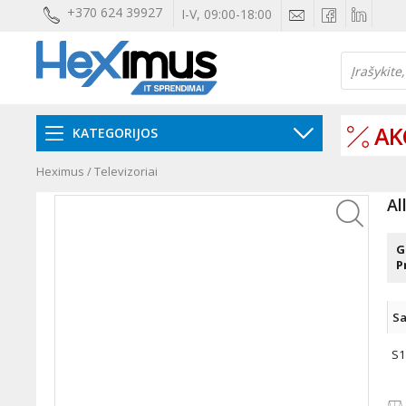
+370 624 39927
I-V, 09:00-18:00
AK
KATEGORIJOS
Heximus
/
Televizoriai
Al
G
P
Sa
S1