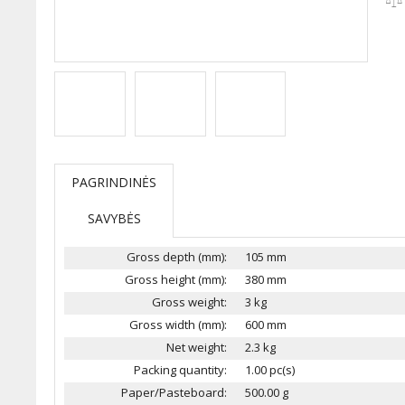
PAGRINDINĖS
SAVYBĖS
Gross depth (mm):
105 mm
Gross height (mm):
380 mm
Gross weight:
3 kg
Gross width (mm):
600 mm
Net weight:
2.3 kg
Packing quantity:
1.00 pc(s)
Paper/Pasteboard:
500.00 g