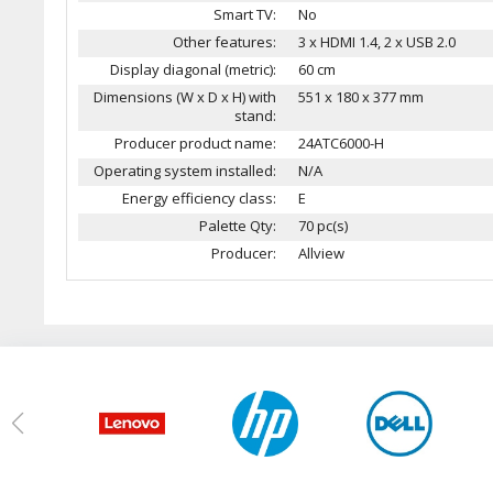
Smart TV:
No
Other features:
3 x HDMI 1.4, 2 x USB 2.0
Display diagonal (metric):
60 cm
Dimensions (W x D x H) with
551 x 180 x 377 mm
stand:
Producer product name:
24ATC6000-H
Operating system installed:
N/A
Energy efficiency class:
E
Palette Qty:
70 pc(s)
Producer:
Allview