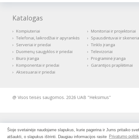
Katalogas
›
Kompiuteriai
›
Monitoriai ir projektoriai
›
Telefonai, laikrodžiai ir apyrankės
›
Spausdintuvai ir skeneria
›
Serveriai ir priedai
›
Tinklo įranga
›
Duomenų saugyklos ir priedai
›
Televizoriai
›
Biuro įranga
›
Programinė įranga
›
Komponentai ir priedai
›
Garantijos praplėtimai
›
Aksesuarai ir priedai
@ Visos teisės saugomos. 2026 UAB "Heksimus"
Šioje svetainėje naudojame slapukus, kurie pagerina ir Jums pritaiko svet
atšaukti, o slapukus ištrinti. Daugiau informacijos rasite
Privatumo politik