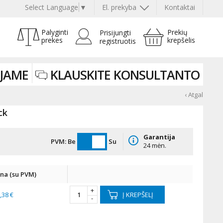
Select Language
▼
El. prekyba
Kontaktai
Palyginti
Prekių
Prisijungti
prekes
krepšelis
registruotis
JAME
KLAUSKITE KONSULTANTO
‹ Atgal
ck
Garantija
PVM:
Be
Su
24 mėn.
ina (su PVM)
+
,38 €
Į KREPŠELĮ
-