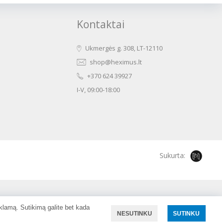
Kontaktai
Ukmergės g. 308, LT-12110
shop@heximus.lt
+370 624 39927
I-V, 09:00-18:00
Sukurta:
eklamą. Sutikimą galite bet kada
NESUTINKU
SUTINKU