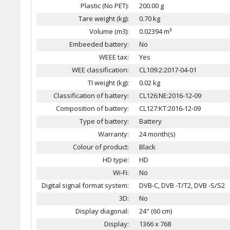
Plastic (No PET):
200.00 g
Tare weight (kg):
0.70 kg
Volume (m3):
0.02394 m³
Embeeded battery:
No
WEEE tax:
Yes
WEE classification:
CL109:2:2017-04-01
TI weight (kg):
0.02 kg
Classification of battery:
CL126:NE:2016-12-09
Composition of battery:
CL127:KT:2016-12-09
Type of battery:
Battery
Warranty:
24 month(s)
Colour of product:
Black
HD type:
HD
Wi-Fi:
No
Digital signal format system:
DVB-C, DVB -T/T2, DVB -S/S2
3D:
No
Display diagonal:
24" (60 cm)
Display:
1366 x 768