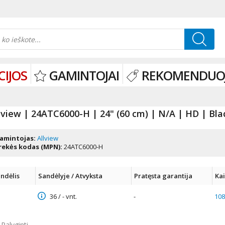
CIJOS
GAMINTOJAI
REKOMENDUO
lview | 24ATC6000-H | 24" (60 cm) | N/A | HD | Bla
amintojas:
Allview
rekės kodas (MPN):
24ATC6000-H
ndėlis
Sandėlyje / Atvyksta
Pratęsta garantija
Ka
36 / - vnt.
-
108
Palyginti